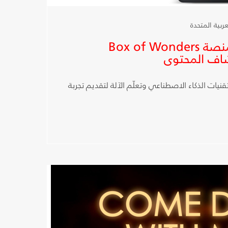
مول
الإمارات
شبكة OSN تطلق منصة Box of Wonders
لتقدم
اف المحتوى
لعملائها
نيات الذكاء الاصطناعي وتعلّم الآلة لتقديم تجربة
الفرصة
لمتابعة
حفل
الأوسكار
المرتقب،
وذلك
عبر