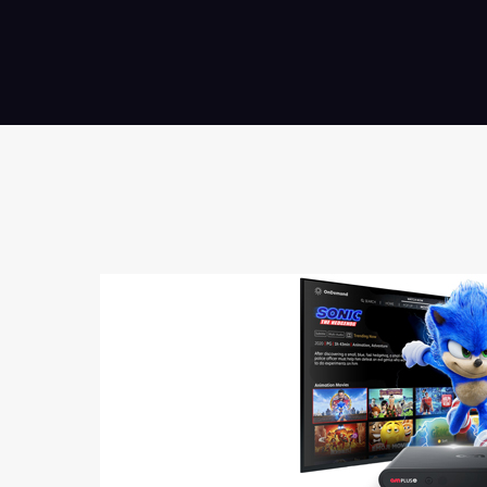
شبكة
الترفيه
الرائدة
في
المنطقة،
عن
تعاونها
مع
ڤوكس
سينما
في