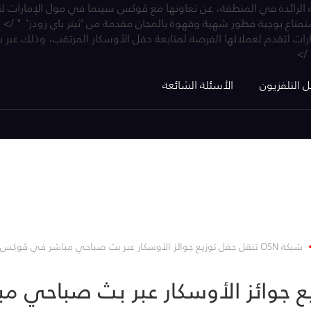
بية المتحدة، 5 فبراير 2020: أعلنت OSN، شبكة الترفيه الرائدة في المنطقة، عن تعاونها مع ڤوكس
متاع بوجبة فطور شهية وقهوة بالمجان مقدمة من ’ثيتر باي رودز‘." />
رات لتقدم لعملائها الفرصة لمتابعة حفل الأوسكار المرتقب، وذلك عبر
/>
ل التلفزيون
الأسئلة الشائعة
شبكة OSN تنقل حفل توزيع جوائز الأوسكار عبر بث صباحي مباشر في ڤوكس سينما