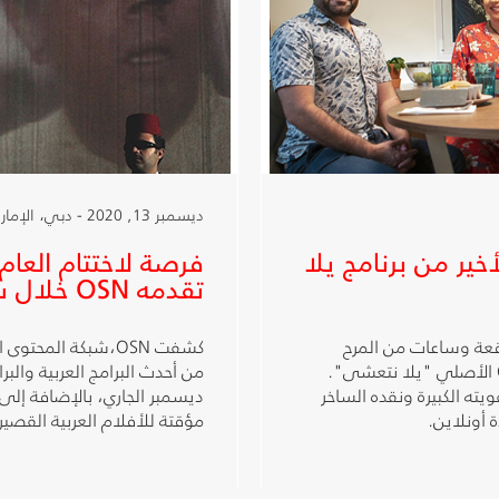
ديسمبر 13, 2020 - دبي، الإمارات العربية المتحدة
ير من برنامج يلا
فرصة لاختتام العام
تقدمه OSN خلال شهر ديسمبر
عة وساعات من المرح
كشفت OSN،شبكة الم
والضحك خلال حلقات الأسبوع الأخير من برنامج OSN الأصلي "يلا نتعشى".
من أحدث البرامج العربية والبر
يته الكبيرة ونقده الساخر
ديسمبر الجاري، بالإضافة إلى 
مؤقتة للأفلام العربية القصيرة على OSN ياهلا الأولى وOSN