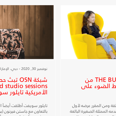
نوفمبر 30, 2020 - دبي، الإمارات العربية المتحدة
OSN تطلق برنامج THE BUZZ WITH EVA من
يط الضوء على
الأمريكية تايلور س
قة ومن المقرر عرضه لأول
ديسمبرالبرنامج تقدمه الممثلة الصغيرة البالغة