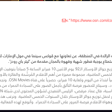
https://www.osn.com/corp
بية المتحدة، 5 فبراير 2020: أعلنت OSN، شبكة الترفيه الرائدة في المنطقة، عن تعاونها مع ڤوكس
متاع بوجبة فطور شهية وقهوة بالمجان مقدمة من ’ثيتر باي رودز‘.
حفل توزيع جوائز الأوسكار خلال السنوات الخمس الماضية. ونرغب هذه الس
واة الأفلام فرصة المرور على السجادة الحمراء. وأتوقع لهذه الفعالية أ