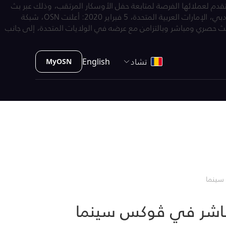
 سينما في مول الإمارات لتقدم لعملائها الفرصة لمتابعة حفل الأوسكار المرتقب، وذلك عبر بث
دبي، الإمارات العربية المتحدة، 5 فبراير 2020: أعلنت OSN، شبكة
 بث حصري ومباشر وبالتزامن مع عرضه في الولايات المتحدة، إلى جانب
تشاد
English
MyOSN