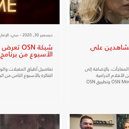
ديسمبر 30, 2020 - دبي، الإمارات العربية المتحدة
لمشاهدين على
شبكة OSN 
الأسبوع من برنامج
بل لمشاهدي OSN الكثير من المفاجآت، بالإضافة إلى
تفاصيل أطباق المقبلات والوج
الأفلام الدرامية
الفائزة بالأسبوع الثامن من الب
والكوميدية مثل فيلم Dr Dolittle على قناة OSN Movies First وتطبيق OSN