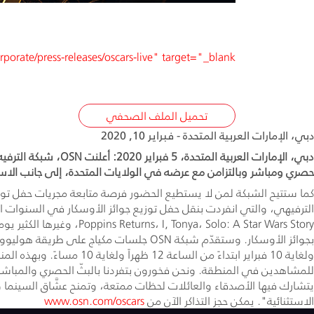
orate/press-releases/oscars-live" target="_blank">
تحميل الملف الصحفي
دبي، الإمارات العربية المتحدة - فبراير 10, 2020
دبي، الإمارات العر
حصري ومباشر وبالتزامن مع عرضه في الولايات المتحدة، إلى جانب الاست
للمشاهدين في المنطقة. ونحن فخورون بتفردنا بالبثّ الحصري والمباشر ل
يتشارك فيها الأصدقاء والعائلات لحظات ممتعة، وتمنح عشَّاق السينما وه
الاستثنائية". يمكن حجز التذاكر الآن من
www.osn.com/oscars