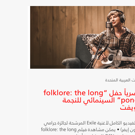
شبكة OSN تبث حصرياً حفل “folklore: the long
pond studio sessions” السينمائي للنجمة
ويفت
تايلور سويفت أطلقت أيضاً الفيديو الكامل لأغنية Exile المرشحة لجائزة جرامي
بالتعاون مع جاستن فيرنون (بون إيفر) • يمكن مشاهدة فيلم folklore: the long