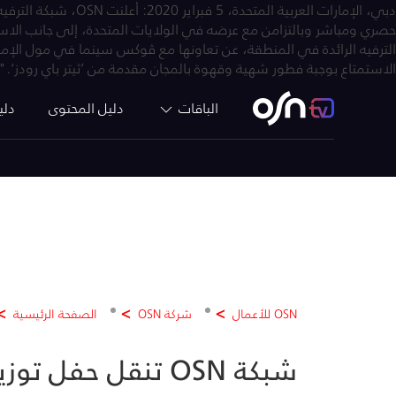
دبي، الإمارات العر
حصري ومباشر وبالتزامن مع عرضه في الولايات المتحدة، إلى جانب الاست
الترفيه الرائدة في المنطقة، عن تعاونها مع ڤوكس سينما في مول الإما
الاستمتاع بوجبة فطور شهية وقهوة بالمجان مقدمة من ’ثيتر باي رودز‘." 
الباقات
دليل المحتوى
دلي
OSN للأعمال
شركة OSN
الصفحة الرئيسية
شبكة OSN تنقل حفل توزيع جوائز الأوسكار عبر بث صباحي مباشر في ڤوكس سينما