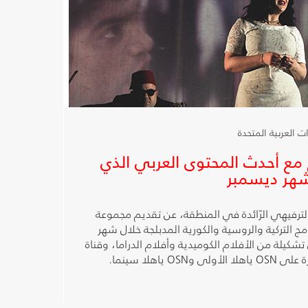
الاستمتاع
بوجبة
فطور
شهية
وقهوة
 مع أحدث المحتوى العربي الذي
بالمجان
مقدمة
من
حتوى الترفيهي الرّائدة في المنطقة، عن تقديم مجموعة
امج التركية والروسية والكورية المدبلجة خلال شهر
’ثيتر
تشكيلة من الأفلام الكوميدية وأفلام الدراما، وقناة
 ياهلا سينما.
باي
رودز‘.