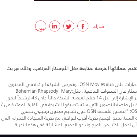
شارك
دبي،
الإمارات
العربية
المتحدة،
 سينما في مول الإمارات لتقدم لعملائها الفرصة لمتابعة حفل الأوسكار المرتقب، وذلك عبر بث
5
كما ستتيح الشبكة لمن لا يستطيع الحضور فرصة متابعة مجريات حفل توزيع جوائز الأوسكار الـ92 يوم الأثنين 10 فبراير الساعة 5 صباحاً بتوقيت الإمارات على قناة OSN Movies. وتعرض الشبكة الرائدة في المحتوى
فبراير
الترفيهي، والتي انفردت بنقل حفل توزيع جوائز الأوسكار في السنوات الخمس الماضية، مجموعة مميزة من أهم الأفلام المُرشَّحة والفائزة بالأوسكار في السنوات الماضية، مثل:Bohemian Rhapsody، Mary
Poppins Returns، I, Tonya، Solo: A Star Wars Story، وغيرها الكثير يومياً ابتداءً من اليوم ولغاية 10 فبراير، حصرياً على قناة OSN Movies. وتجدر الإشارة إلى نيل 14 فيلم تعرضه الشبكة حالياً على 43 ترشيحاً للفوز
2020:
بجوائز الأوسكار. وستقدّم شبكة OSN جلسات مكياج على طريقة هوليوود، وسيتاح للحضور فرصة التألق بأجمل الصور على السجادة الحمراء من خلال منصة التصوير التي ستستضيفها الشبكة في الفترة الممتدة من 7
ولغاية 10 فبراير ابتداءً من الساعة 12 ظهراً ولغاية 10 مساءً. وبهذه المناسبة، قال عماد مرقص، الرئيس التنفيذي لشؤون المحتوى لدى شبكة OSN: "تتمحور فلسفة OSN حول تقديم محتوى ترفيهي حصري
أعلنت
نة بمنح الجميع تجربةً أقرب للواقع، مع تجربة السجادة الحمراء، التي
ن تحمل الكثير من المرح وندعو الجميع للمشاركة في هذه التجربة
OSN،