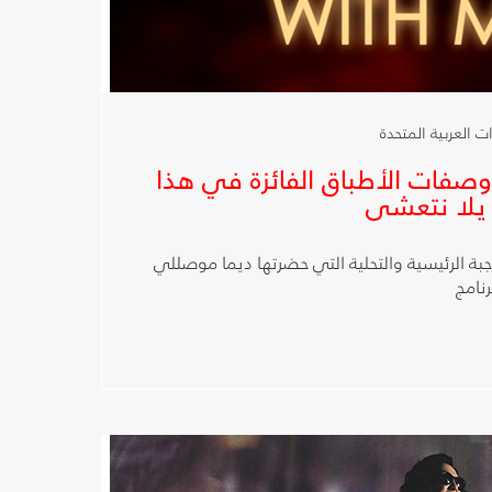
بث
حصري
ومباشر
وبالتزامن
تعرض وصفات الأطباق الفائزة في هذا
 يلا نتعشى
مع
عرضه
بة الرئيسية والتحلية التي حضرتها ديما موصللي
رنامج
في
الولايات
المتحدة،
إلى
جانب