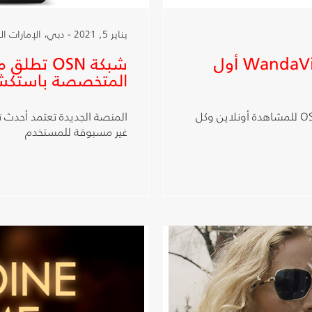
يناير 5, 2021 - دبي، الإمارات العربية المتحدة
شبكة OSN تعرض مسلسل WandaVision أول
المتخصصة باستكش
الحلقات الجديدة تعرض كل يوم جمعة على تطبيق OSN للمشاهدة أونلاين وكل
المنصة الجديدة تعتمد أحدث تق
غير مسبوقة للمستخدم