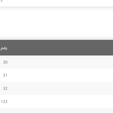
رقم ا
30
31
32
122