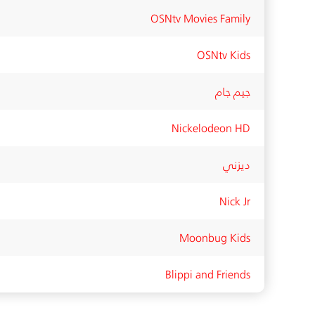
OSNtv Movies Family
OSNtv Kids
جيم جام
Nickelodeon HD
ديزني
Nick Jr
Moonbug Kids
Blippi and Friends