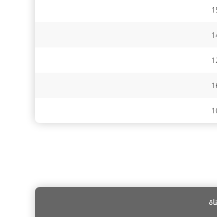
1
1
1
1
1
اة