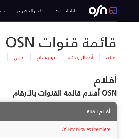
الباقات
دليل المحتوى
دلي
قائمة قنوات OSN وأرقامها
أفلام
أطفال وعائلة
ترفيه عام
عربي
ل
أفلام
OSN أفلام قائمة القنوات بالأرقام
أفلام القناة
OSNtv Movies Premiere