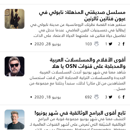
مسلسل صديقتي المذهلة: نابولي في
عيون فتاتين ثائرتين
ستغير هذه القصة نظرتك الرومانسية عن مدينة نابولي في
إيطاليا في خمسينيات القرن الماضي. عندما ندخل في
تفاصيل حياة فتاتين قد علمتهما الحياة الاعتماد على الذات.
2
1
103
يونيو 28, 2020 •
أقوى الأفلام والمسلسلات العربية
والمدبلجة على قنوات OSN يا هلا
شاهد معنا في شهر يونيو أحدث المسلسلات العربية
الجديدة والمسلسلات التركية المدبلجة التي لاقت استحسان
المشاهدين من كل مكان! لذلك، سنبدأ رحلتنا مع مجموعة من
مسل...
6
3
692
يونيو 18, 2020 •
تابع أقوى البرامح الوثائقية في شهر يونيو!
اكتشف معنا في شهر يونيو مجموعة قوية من البرامج
الوثائقية الشيّقة التي تُعرض على أشهر القنوات العالمية كـ
Discovery، National Geographic، History وغيرهم الكثي...