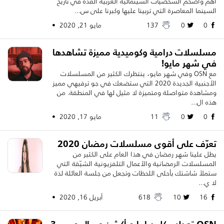
أهم وأضخم الشخصيات السينمائية العربية الفذّة في تاريخ
السينما المعاصرة التي تربينا عليها وكبرنا على س...
0
0
137
مايو 21, 2020 •
مسلسلات درامية وكوميدية مميزة تشاهدها
في شهر مايو!
مع OSN وفي شهر مايو، ينتظرك الكثير من المسلسلات
الأجنبية الجديدة 2020 التي ستضعك في جو ترفيهي مميز
ومشاهدة متواصلة ومتميزة لا مثيل لها في المنطقة. من
هذه ال...
0
0
11
مايو 17, 2020 •
تعرّف على أقوى مسلسلات رمضان 2020
يطل علينا شهر رمضان في هذا العام على الكثير من
المسلسلات الرمضانية والأعمال التلفزيونية الشيّقة التي
ستملأ شاشتك بأحلى اللحظات وتجعل من جلسة العائلة لذة
لا ي...
16
10
618
أبريل 16, 2020 •
OSN تعدك بكل دراما و أكشن عبر الموسم 3