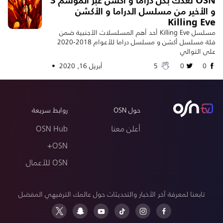
و الأخير من مسلسل الدراما و الأكشن
Killing Eve
مسلسل Killing Eve أحد أهم المسلسلات الأجنبية ضمن
فئة مسلسل أكشن و مسلسل دراما للأعوام 2018-2020
على التوالي
0
0
5
أبريل 16, 2020 •
حول OSN
روابط سريعة
أعلن معنا
OSN Hub
OSN+
OSN للأعمال
تابعنا لمعرفة آخر الأخبار والتحديثات حول عالمك الترفيهي المفضل