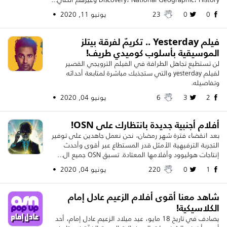
0
0
23
يونيو 11, 2020 •
فيلم Yesterday .. تكريمٌ لفرقة بيتلز
الموسيقية بأسلوب كوميدي طريف!
لن تستطيع تجاهل الطرافة في الفيلم الترويجي القصير
لفيلم yesterday والتي ستجذبك مباشرة لمتابعة أحداثه
وتفاصيله.
2
3
6
يونيو 04, 2020 •
أفلام أجنبية جديدة بانتظارك على OSN!
بعد انقضاء فترة شهر رمضان، نحن نعمل جاهدين على توفير
التجربة الترفيهية الأمثل قدر المستطاع عبر أقوى وأحدث
إنتاجات هوليوود وأفلامها المعتادة. تسبق OSN جميع ال...
1
0
220
يونيو 04, 2020 •
شاهد معنا أقوى أفلام الزعيم عادل إمام
الكلاسيكية!
يصادف في تاريخ 18 مايو، عيد ميلاد الزعيم عادل إمام، أحد