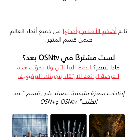
تابع
أضخم الأفلام وأحدثها
من جميع أنحاء العالم
ضمن قسم المتجر.
لست مشتركًا في OSNtv بعد؟
ماذا تنتظر؟
انضم إلينا الآن ولا تفوّت هذه
الفرصة الرائعة للارتقاء بتجربتك الترفيهية.
إنتاجات مميزة متوفرة حصريًا على قسم "عند
الطلب" OSNtv و+OSN