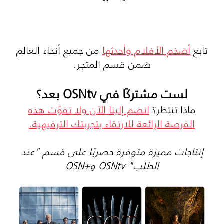
تابع
أضخم الأفلام وأحدثها
من جميع أنحاء العالم
ضمن قسم المتجر.
لست مشتركًا في OSNtv بعد؟
ماذا تنتظر؟
انضم إلينا الآن ولا تفوّت هذه
الفرصة الرائعة للارتقاء بتجربتك الترفيهية.
إنتاجات مميزة متوفرة حصريًا على قسم "عند
الطلب" OSNtv و+OSN