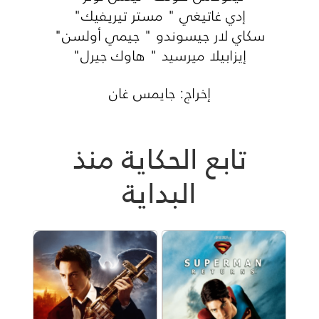
إدي غاتيغي " مستر تيريفيك"
سكاي لار جيسوندو " جيمي أولسن"
إيزابيلا ميرسيد " هاوك جيرل"
إخراج: جايمس غان
تابع الحكاية منذ
البداية