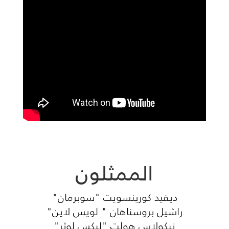
الممثلون
ديفيد كورينسويت "سوبرمان"
راشيل بروسناهان " لويس لاين"
نيكولاس هولت "ليكس لوثر"