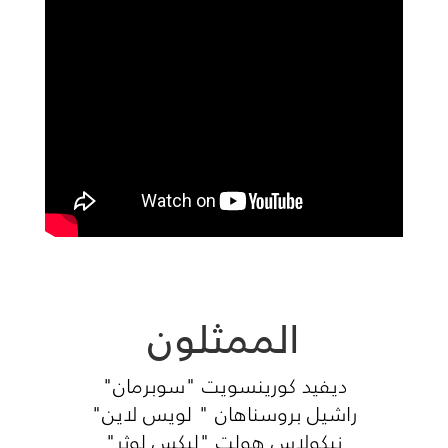
الممثلون
ديفيد كورينسويت "سوبرمان"
راشيل بروسناهان " لويس لاين"
نيكولاس هولت "ليكس لوثر"