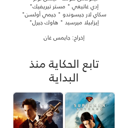
إدي غاتيغي " مستر تيريفيك"
سكاي لار جيسوندو " جيمي أولسن"
إيزابيلا ميرسيد " هاوك جيرل"
إخراج: جايمس غان
تابع الحكاية منذ
البداية