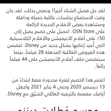
لقد حل فصل الشتاء أخيراً! ونعني بذلك، لقد حان
وقت الاستمتاع بجلسات عائلية جميلة ودافئة
ومشاهدة بعض الأفلام الجديدة الرائعة
على
OSN Store
. احصل على خصم يصل إلى
50٪ على أفلام الأنيميشن والأفلام الكلاسيكية
التي أُعيد إنتاجها بشكل جديد من
Disney
. تتضمن
هذه العروض العائلية المذهلة 28 فيلماً، بينما
سيتضمن ملف أفلام الأنيميشن على 44 فيلماً
رائعاً.
اغتنم هذا الخصم لفترة محدودة فقط ابتداءً من
13 ديسمبر 2020 وحتى 4 يناير 2021 واجعل
أيامك مفعمة بالترفيه العائلي الشيّق مع
Disney
.
موسم عُطلات ديزني