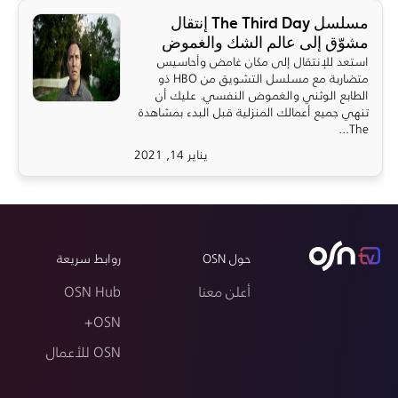
مسلسل The Third Day إنتقال
مشوّق إلى عالم الشك والغموض
استعد للإنتقال إلى مكان غامض وأحاسيس
متضاربة مع مسلسل التشويق من HBO ذو
الطابع الوثني والغموض النفسي. عليك أن
تنهي جميع أعمالك المنزلية قبل البدء بمشاهدة
The...
يناير 14, 2021
حول OSN
روابط سريعة
أعلن معنا
OSN Hub
OSN+
OSN للأعمال