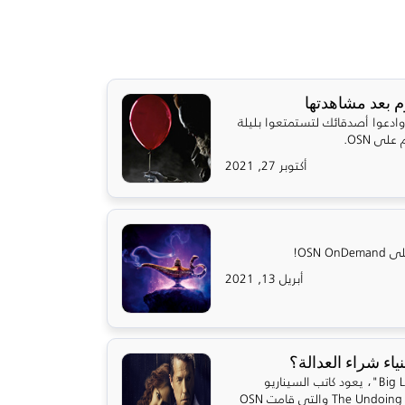
وادعوا أصدقائك لتستمتعوا بليلة
ى OSN.
أكتوبر 27, 2021
OSN!
أبريل 13, 2021
بعد النجاح الكبير لمسلسل "Big Little Lies"، يعود كاتب السيناريو
الأمريكي ديفيد إ. كيلي مع مسلسل The Undoing والتي قامت OSN