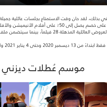
عني بذلك، لقد حان وقت الاستمتاع بجلسات عائلية جميل
. احصل على خصم يصل إلى 50٪ على أفلام الأن
 فيلماً، بينما سيتضمن ملف أفلام الأنيميشن على 44 فيلماً رائعاً.
اغتنم هذ
موسم عُطلات ديزني