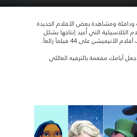
ة ودافئة ومشاهدة بعض الأفلام الجديدة
يميشن والأفلام الكلاسيكية التي أُعيد إنتاجها بشكل
ا الخصم لفترة محدودة فقط ابتداءً من 13 ديسمبر 2020 وحتى 4 يناير 2021 واجعل أيامك مفعمة بالترفيه العائلي