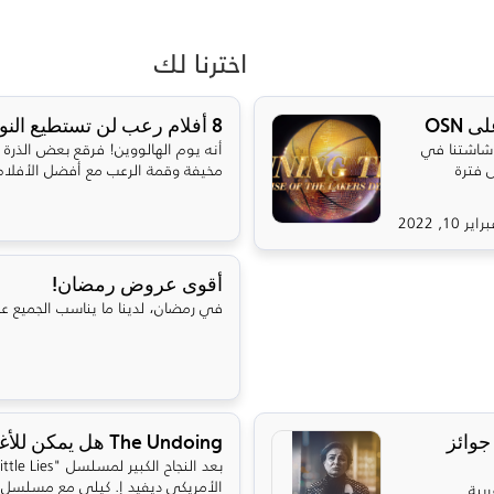
اخترنا لك
OSN
8 أفلام رعب لن تستطيع النوم بعد مشاهدتها
عرضه على شاشتنا في
أنه يوم الهالووين! فرقع بعض الذرة 
 فترة
مخيفة وقمة الرعب مع أفضل الأفلام عل
راير 10, 2022
أقوى عروض رمضان!
في رمضان، لدينا ما يناسب الجميع على  OnDemand
ازت على جوائز
The Undoing هل يمكن للأغنياء شراء العدالة؟