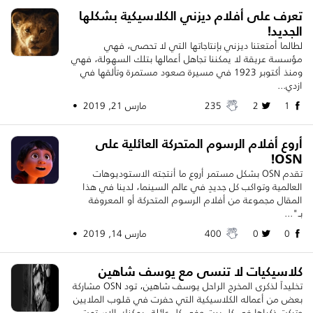
تعرف على أفلام ديزني الكلاسيكية بشكلها
الجديد!
لطالما أمتعتنا ديزني بإنتاجاتها التي لا تحصى، فهي
مؤسسة عريقة لا يمكننا تجاهل أعمالها بتلك السهولة، فهي
ومنذ أكتوبر 1923 في مسيرة صعود مستمرة وتألقها في
ازدي...
1
2
235
مارس 21, 2019 •
أروع أفلام الرسوم المتحركة العائلية على
OSN!
تقدم OSN بشكل مستمر أروع ما أنتجته الاستوديوهات
العالمية وتواكب كل جديدٍ في عالم السينما، لدينا في هذا
المقال مجموعة من أفلام الرسوم المتحركة أو المعروفة
بـ"...
0
0
400
مارس 14, 2019 •
كلاسيكيات لا تنسى مع يوسف شاهين
تخليداً لذكرى المخرج الراحل يوسف شاهين، تود OSN مشاركة
بعض من أعماله الكلاسيكية التي حفرت في قلوب الملايين
وتركت ذكراها في كل بيت وفي كل عائلة، يمكنك الاستمت...