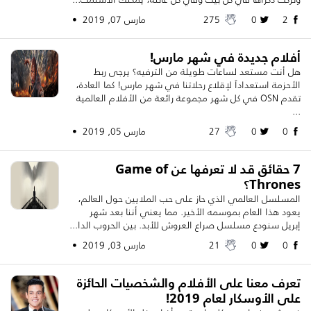
2
0
275
مارس 07, 2019 •
أفلام جديدة في شهر مارس!
هل أنت مستعد لساعات طويلة من الترفيه؟ يرجى ربط
الأحزمة استعداداً لإقلاع رحلاتنا في شهر مارس! كما العادة،
تقدم OSN في كل شهر مجموعة رائعة من الأفلام العالمية
...
0
0
27
مارس 05, 2019 •
7 حقائق قد لا تعرفها عن Game of
Thrones؟
المسلسل العالمي الذي حاز على حب الملايين حول العالم،
يعود هذا العام بموسمه الأخير. مما يعني أننا بعد شهر
إبريل سنودع مسلسل صراع العروش للأبد. بين الحروب الدا...
0
0
21
مارس 03, 2019 •
تعرف معنا على الأفلام والشخصيات الحائزة
على الأوسكار لعام 2019!