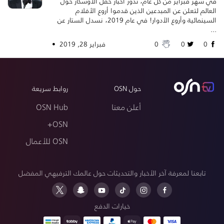
في شهر فبراير من كل عام، تدور أخبار حفل الأوسكار حول
العالم لتعلن عن المبدعين الذين قدموا أروع الأفلام
السينمائية وأروع الأدوار! في عام 2019، نسدل الستار عن
...
0
0
0
فبراير 28, 2019 •
حول OSN
روابط سريعة
أعلن معنا
OSN Hub
OSN+
OSN للأعمال
تابعنا لمعرفة آخر الأخبار والتحديثات حول عالمك الترفيهي المفضل
خيارات الدفع