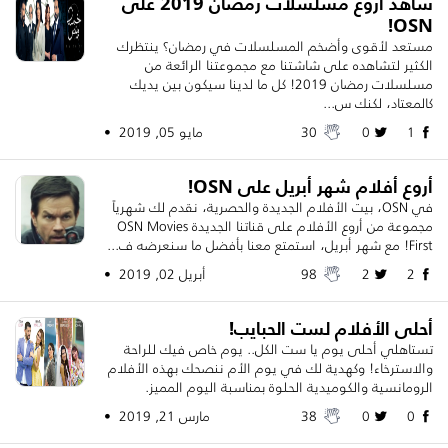
شاهد أروع مسلسلات رمضان 2019 على
OSN!
مستعد لأقوى وأضخم المسلسلات في رمضان؟ ينتظرك
الكثير لتشاهده على شاشتنا مع مجموعتنا الرائعة من
مسلسلات رمضان 2019! كل ما لدينا سيكون بين يديك
كالمعتاد، لكنك س...
1
0
30
مايو 05, 2019 •
أروع أفلام شهر أبريل على OSN!
في OSN، بيت الأفلام الجديدة والحصرية، نقدم لك شهرياً
مجموعة من أروع الأفلام على قناتنا الجديدة OSN Movies
First! مع شهر أبريل، استمتع معنا بأفضل ما سنعرضه ف...
2
2
98
أبريل 02, 2019 •
أحلى الأفلام لست الحبايب!
تستاهلي أحلى يوم يا ست الكل.. يوم خاص فيك للراحة
والاسترخاء! وكهدية لك في يوم الأم ننصحك بهذه الأفلام
الرومانسية والكوميدية الحلوة بمناسبة اليوم المميز.
0
0
38
مارس 21, 2019 •