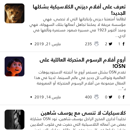
تعرف على أفلام ديزني الكلاسيكية بشكلها
الجديد!
لطالما أمتعتنا ديزني بإنتاجاتها التي لا تحصى، فهي
مؤسسة عريقة لا يمكننا تجاهل أعمالها بتلك السهولة، فهي
ومنذ أكتوبر 1923 في مسيرة صعود مستمرة وتألقها في
ازدي...
1
2
235
مارس 21, 2019 •
أروع أفلام الرسوم المتحركة العائلية على
OSN!
تقدم OSN بشكل مستمر أروع ما أنتجته الاستوديوهات
العالمية وتواكب كل جديدٍ في عالم السينما، لدينا في هذا
المقال مجموعة من أفلام الرسوم المتحركة أو المعروفة
بـ"...
0
0
400
مارس 14, 2019 •
كلاسيكيات لا تنسى مع يوسف شاهين
تخليداً لذكرى المخرج الراحل يوسف شاهين، تود OSN مشاركة
بعض من أعماله الكلاسيكية التي حفرت في قلوب الملايين
وتركت ذكراها في كل بيت وفي كل عائلة، يمكنك الاستمت...