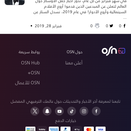
في شهر فبراير من كل عام، تدور أخبار حفل الأوسكار حول
العالم لتعلن عن المبدعين الذين قدموا أروع الأفلام
السينمائية وأروع الأدوار! في عام 2019، نسدل الستار عن
...
0
0
0
فبراير 28, 2019 •
حول OSN
روابط سريعة
أعلن معنا
OSN Hub
OSN+
OSN للأعمال
تابعنا لمعرفة آخر الأخبار والتحديثات حول عالمك الترفيهي المفضل
خيارات الدفع