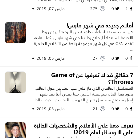
2
0
275
مارس 07, 2019 •
أفلام جديدة في شهر مارس!
هل أنت مستعد لساعات طويلة من الترفيه؟ يرجى ربط
الأحزمة استعداداً لإقلاع رحلاتنا في شهر مارس! كما العادة،
تقدم OSN في كل شهر مجموعة رائعة من الأفلام العالمية
...
0
0
27
مارس 05, 2019 •
7 حقائق قد لا تعرفها عن Game of
Thrones؟
المسلسل العالمي الذي حاز على حب الملايين حول العالم،
يعود هذا العام بموسمه الأخير. مما يعني أننا بعد شهر
إبريل سنودع مسلسل صراع العروش للأبد. بين الحروب الدا...
0
0
21
مارس 03, 2019 •
تعرف معنا على الأفلام والشخصيات الحائزة
على الأوسكار لعام 2019!