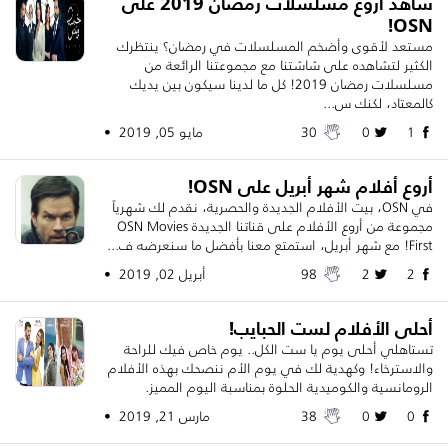
شاهد أروع مسلسلات رمضان 2019 على
OSN!
مستعد لأقوى وأضخم المسلسلات في رمضان؟ ينتظرك
الكثير لتشاهده على شاشتنا مع مجموعتنا الرائعة من
مسلسلات رمضان 2019! كل ما لدينا سيكون بين يديك
كالمعتاد، لكنك س...
1
0
30
مايو 05, 2019 •
أروع أفلام شهر أبريل على OSN!
في OSN، بيت الأفلام الجديدة والحصرية، نقدم لك شهرياً
مجموعة من أروع الأفلام على قناتنا الجديدة OSN Movies
First! مع شهر أبريل، استمتع معنا بأفضل ما سنعرضه ف...
2
2
98
أبريل 02, 2019 •
أحلى الأفلام لست الحبايب!
تستاهلي أحلى يوم يا ست الكل.. يوم خاص فيك للراحة
والاسترخاء! وكهدية لك في يوم الأم ننصحك بهذه الأفلام
الرومانسية والكوميدية الحلوة بمناسبة اليوم المميز.
0
0
38
مارس 21, 2019 •