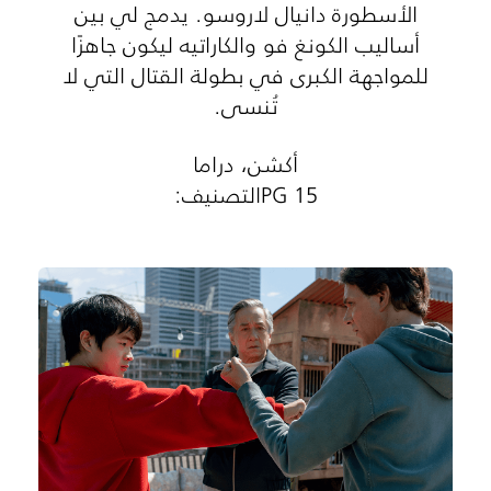
الأسطورة دانيال لاروسو. يدمج لي بين
أساليب الكونغ فو والكاراتيه ليكون جاهزًا
للمواجهة الكبرى في بطولة القتال التي لا
تُنسى.
أكشن، دراما
PG 15التصنيف: