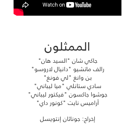
الممثلون
جاكي شان "السيد هان"
رالف ماتشيو "دانيال لاروسو"
بن وانغ "لي فونغ"
سادي ستانلي "ميا ليباني"
جوشوا جاكسون "فيكتور ليباني"
أراميس نايت "كونور داي"
إخراج: جوناثان إنتويسل