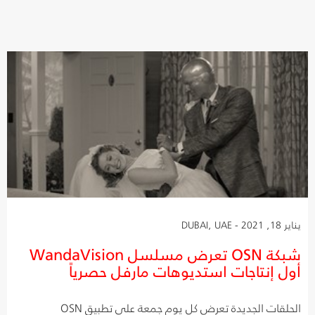
يناير 18, 2021 - DUBAI, UAE
شبكة OSN تعرض مسلسل WandaVision
أول إنتاجات استديوهات مارفل حصرياً
الحلقات الجديدة تعرض كل يوم جمعة على تطبيق OSN