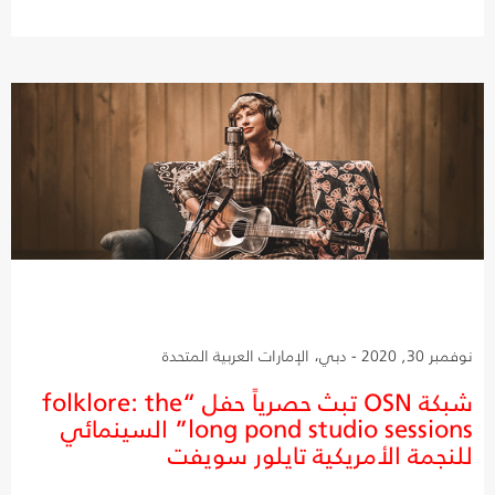
نوفمبر 30, 2020 - دبي، الإمارات العربية المتحدة
شبكة OSN تبث حصرياً حفل “folklore: the
long pond studio sessions” السينمائي
للنجمة الأمريكية تايلور سويفت