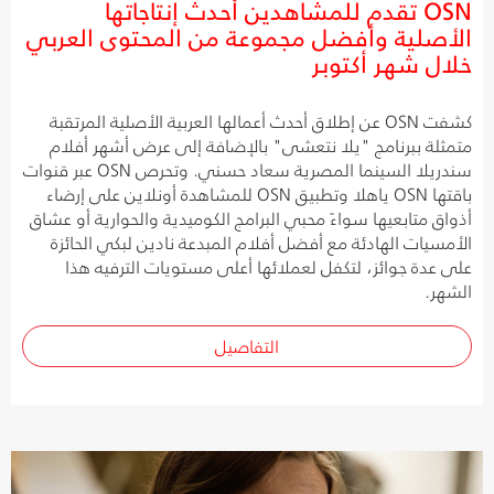
OSN تقدم للمشاهدين أحدث إنتاجاتها
الأصلية وأفضل مجموعة من المحتوى العربي
خلال شهر أكتوبر
كشفت OSN عن إطلاق أحدث أعمالها العربية الأصلية المرتقبة
متمثلة ببرنامج "يلا نتعشى" بالإضافة إلى عرض أشهر أفلام
سندريلا السينما المصرية سعاد حسني. وتحرص OSN عبر قنوات
باقتها OSN ياهلا وتطبيق OSN للمشاهدة أونلاين على إرضاء
أذواق متابعيها سواءً محبي البرامج الكوميدية والحوارية أو عشاق
الأمسيات الهادئة مع أفضل أفلام المبدعة نادين لبكي الحائزة
على عدة جوائز، لتكفل لعملائها أعلى مستويات الترفيه هذا
الشهر.
التفاصيل