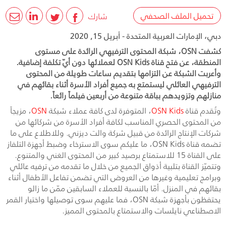
تحميل الملف الصحفي
شارك
دبي، الإمارات العربية المتحدة - أبريل 15, 2020
كشفت OSN، شبكة المحتوى الترفيهي الرائدة على مستوى
المنطقة، عن فتح قناة OSN Kids لعملائها دون أيّ تكلفة إضافية.
وأعربت الشبكة عن التزامها بتقديم ساعات طويلة من المحتوى
الترفيهي العائلي ليستمتع به جميع أفراد الأسرة أثناء بقائهم في
منازلهم وتزويدهم بباقة متنوعة من أربعين فيلماً رائعاً.
وتُقدم قناة
OSN Kids
، المتوفرة لدى كافة عملاء شبكة
OSN
، مزيجاً
من المحتوى الحصري المناسب لكافة أفراد الأسرة من شركائها من
شركات الإنتاج الرائدة من قبيل شركة والت ديزني. وللاطلاع على ما
تضمه قناة
OSN Kids
، ما عليكم سوى الاسترخاء وضبط أجهزة التلفاز
على القناة 15 للاستمتاع برصيد كبير من المحتوى الغني والمتنوع.
وتتميّز القناة بتلبية أذواق الجميع من خلال ما تقدمه من ترفيه عائلي
وبرامج تعليمية وغيرها من العروض التي تضمن تفاعل الأطفال أثناء
بقائهم في المنزل. أمّا بالنسبة للعملاء السابقين ممّن ما زالو
يحتفظون بأجهزة شبكة
OSN
، فما عليهم سوى توصيلها واختيار القمر
الاصطناعي نايلسات والاستمتاع بالمحتوى المميز.