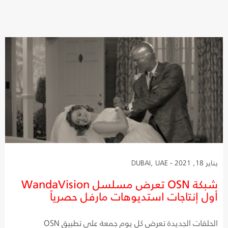
يناير 18, 2021 - DUBAI, UAE
شبكة OSN تعرض مسلسل WandaVision
أول إنتاجات استديوهات مارفل حصرياً
الحلقات الجديدة تعرض كل يوم جمعة على تطبيق OSN