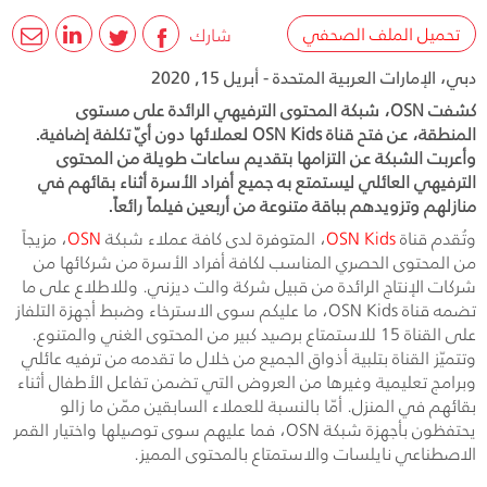
تحميل الملف الصحفي
شارك
دبي، الإمارات العربية المتحدة - أبريل 15, 2020
كشفت OSN، شبكة المحتوى الترفيهي الرائدة على مستوى
المنطقة، عن فتح قناة OSN Kids لعملائها دون أيّ تكلفة إضافية.
وأعربت الشبكة عن التزامها بتقديم ساعات طويلة من المحتوى
الترفيهي العائلي ليستمتع به جميع أفراد الأسرة أثناء بقائهم في
منازلهم وتزويدهم بباقة متنوعة من أربعين فيلماً رائعاً.
وتُقدم قناة
OSN Kids
، المتوفرة لدى كافة عملاء شبكة
OSN
، مزيجاً
من المحتوى الحصري المناسب لكافة أفراد الأسرة من شركائها من
شركات الإنتاج الرائدة من قبيل شركة والت ديزني. وللاطلاع على ما
تضمه قناة
OSN Kids
، ما عليكم سوى الاسترخاء وضبط أجهزة التلفاز
على القناة 15 للاستمتاع برصيد كبير من المحتوى الغني والمتنوع.
وتتميّز القناة بتلبية أذواق الجميع من خلال ما تقدمه من ترفيه عائلي
وبرامج تعليمية وغيرها من العروض التي تضمن تفاعل الأطفال أثناء
بقائهم في المنزل. أمّا بالنسبة للعملاء السابقين ممّن ما زالو
يحتفظون بأجهزة شبكة
OSN
، فما عليهم سوى توصيلها واختيار القمر
الاصطناعي نايلسات والاستمتاع بالمحتوى المميز.