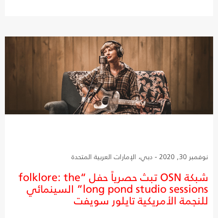
نوفمبر 30, 2020 - دبي، الإمارات العربية المتحدة
شبكة OSN تبث حصرياً حفل “folklore: the
long pond studio sessions” السينمائي
للنجمة الأمريكية تايلور سويفت