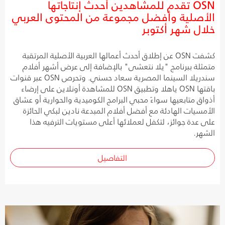
OSN تقدم للمشاهدين أحدث إنتاجاتها
الأصلية وأفضل مجموعة من المحتوى العربي
خلال شهر أكتوبر
كشفت OSN عن إطلاق أحدث أعمالها العربية الأصلية المرتقبة
متمثلة ببرنامج "يلا نتعشى" بالإضافة إلى عرض أشهر أفلام
سندريلا السينما المصرية سعاد حسني. وتحرص OSN عبر قنوات
باقتها OSN ياهلا وتطبيق OSN للمشاهدة أونلاين على إرضاء
أذواق متابعيها سواءً محبي البرامج الكوميدية والحوارية أو عشاق
الأمسيات الهادئة مع أفضل أفلام المبدعة نادين لبكي الحائزة
على عدة جوائز، لتكفل لعملائها أعلى مستويات الترفيه هذا
الشهر.
التفاصيل