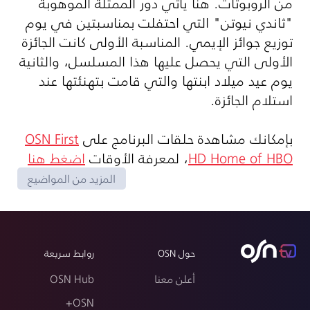
من الروبوتات. هنا يأتي دور الممثلة الموهوبة
"ثاندي نيوتن" التي احتفلت بمناسبتين في يوم
توزيع جوائز الإيمي. المناسبة الأولى كانت الجائزة
الأولى التي يحصل عليها هذا المسلسل، والثانية
يوم عيد ميلاد ابنتها والتي قامت بتهنئتها عند
استلام الجائزة.
بإمكانك مشاهدة حلقات البرنامج على
OSN First
HD Home of HBO
، لمعرفة الأوقات
اضغط هنا
المزيد من المواضيع
حول OSN
روابط سريعة
أعلن معنا
OSN Hub
OSN+