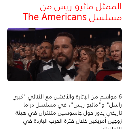
الممثل ماثيو ريس من
مسلسل The Americans
6 مواسم من الإثارة والأكشن مع الثنائي "كيري
راسل" و"ماثيو ريس"، في مسلسل دراما
تاريخي يدور حول جاسوسين متنكران في هيئة
زوجين أمريكين خلال فترة الحرب الباردة في
الثمانينات.