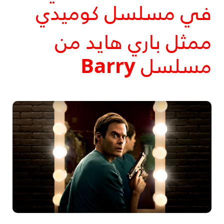
في مسلسل كوميدي
ممثل باري هايد من
مسلسل
Barry