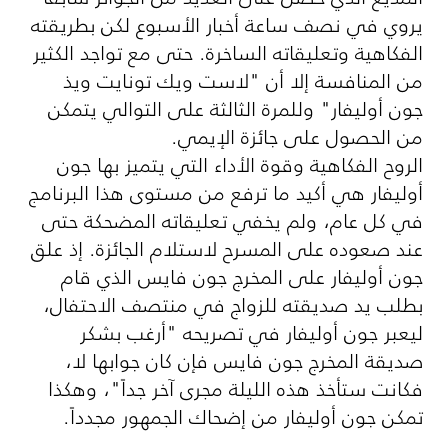
يروي في نصف ساعة أخبار الأسبوع لكن بطريقته
الفكاهية وتعليقاته الساخرة. حتى مع تواجد الكثير
من المنافسة إلا أن "لاست ويك تونايت ويذ
جون أوليفار" وللمرة الثالثة على التوالي يتمكن
من الحصول على جائزة الإيمي.
الروح الفكاهية وقوة الأداء التي يتميز بها جون
أوليفار هي أكيد ما ترفع من مستوى هذا البرنامج
في كل عام، ولم يخفي تعليقاته المضحكة حتى
عند صعوده على المسرح لاستلام الجائزة. إذ علق
جون أوليفار على المخرج جون فايس الذي قام
بطلب يد صديقته للزواج في منتصف الاحتفال،
ليعبر جون أوليفار في تصريحه "أرغب بشكر
صديقة المخرج جون فايس فإن كان جوابها لا،
فكانت ستأخذ هذه الليلة مجرى آخر جداً"، وهكذا
تمكن جون أوليفار من إضحاك الجمهور مجدداً.