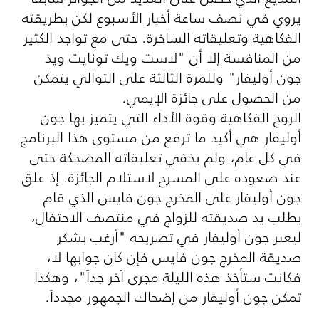
يروي في نصف ساعة أخبار الأسبوع لكن بطريقته
الفكاهية وتعليقاته الساخرة. حتى مع تواجد الكثير
من المنافسة إلا أن "لاست ويك تونايت ويذ
جون أوليفار" وللمرة الثالثة على التوالي يتمكن
من الحصول على جائزة الإيمي.
الروح الفكاهية وقوة الأداء التي يتميز بها جون
أوليفار هي أكيد ما ترفع من مستوى هذا البرنامج
في كل عام، ولم يخفي تعليقاته المضحكة حتى
عند صعوده على المسرح لاستلام الجائزة. إذ علق
جون أوليفار على المخرج جون فايس الذي قام
بطلب يد صديقته للزواج في منتصف الاحتفال،
ليعبر جون أوليفار في تصريحه "أرغب بشكر
صديقة المخرج جون فايس فإن كان جوابها لا،
فكانت ستأخذ هذه الليلة مجرى آخر جداً"، وهكذا
تمكن جون أوليفار من إضحاك الجمهور مجدداً.