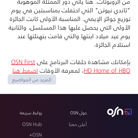
من الروبوتات. هنا يأتي دور الممثلة الموهوبة
"ثاندي نيوتن" التي احتفلت بمناسبتين في يوم
توزيع جوائز الإيمي. المناسبة الأولى كانت الجائزة
الأولى التي يحصل عليها هذا المسلسل، والثانية
يوم عيد ميلاد ابنتها والتي قامت بتهنئتها عند
استلام الجائزة.
بإمكانك مشاهدة حلقات البرنامج على
OSN First
HD Home of HBO
، لمعرفة الأوقات
اضغط هنا
المزيد من المواضيع
حول OSN
روابط سريعة
أعلن معنا
OSN Hub
OSN+