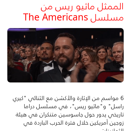
الممثل ماثيو ريس من
مسلسل The Americans
6 مواسم من الإثارة والأكشن مع الثنائي "كيري
راسل" و"ماثيو ريس"، في مسلسل دراما
تاريخي يدور حول جاسوسين متنكران في هيئة
زوجين أمريكين خلال فترة الحرب الباردة في
الثمانينات.