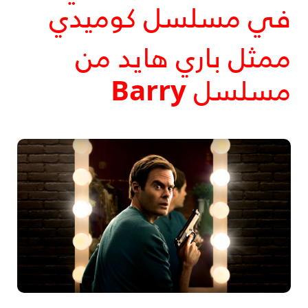
في مسلسل كوميدي
ممثل باري هايد من
مسلسل
Barry