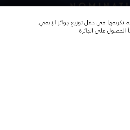
لمسلسلات الأجنبية التي نعرضها لك على قنوات OSN والتي تم تكريمها في حفل توزيع جوائز الإيمي.
 الحصول على الجائزة!