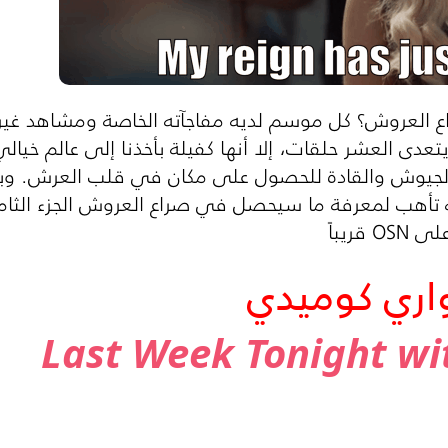
لعروش؟ كل موسم لديه مفاجآته الخاصة ومشاهد غير م
دى العشر حلقات، إلا أنها كفيلة بأخذنا إلى عالم خيالي
الجيوش والقادة للحصول على مكان في قلب العرش. وب
تأهب لمعرفة ما سيحصل في صراع العروش الجزء الثام
ريباً
اري كوميدي
Last Week Tonight wit