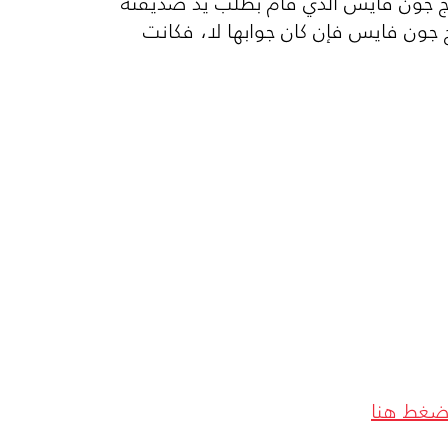
رج جون فايس الذي قام بطلب يد صديقته
جون فايس فإن كان جوابها لا، فكانت
ضغط هنا