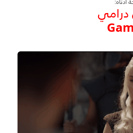
 أدناه:
درامي
Gam