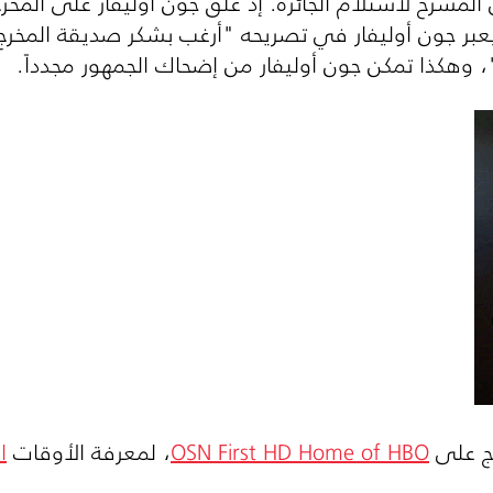
مسرح لاستلام الجائزة. إذ علق جون أوليفار على المخ
عبر جون أوليفار في تصريحه "أرغب بشكر صديقة المخرج 
"، وهكذا تمكن جون أوليفار من إضحاك الجمهور مجدداً.
مج على
OSN First HD Home of HBO
، لمعرفة الأوقات
ا