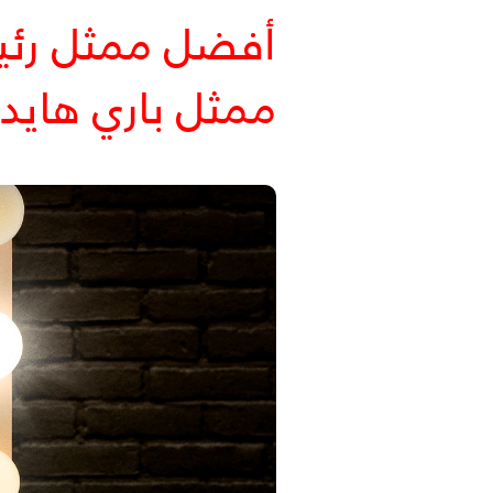
أفضل ممثل رئ
ممثل باري هاي