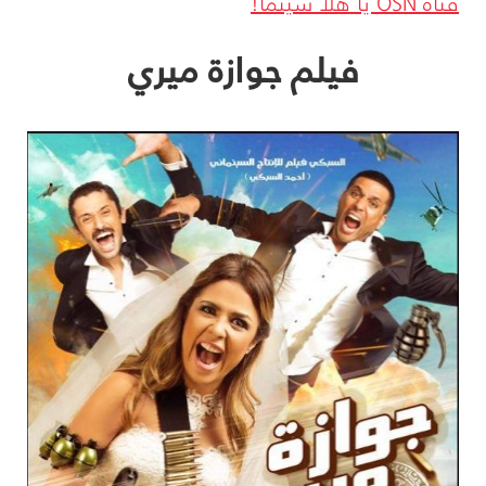
قناة
OSN
يا هلا سينما!
فيلم جوازة ميري