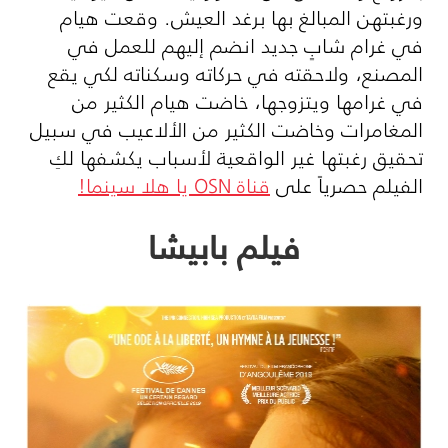
ورغبتهن المبالغ بها برغد العيش. وقعت هيام
في غرام شابٍ جديد انضم إليهم للعمل في
المصنع، ولاحقته في حركاته وسكناته لكي يقع
في غرامها ويتزوجها، خاضت هيام الكثير من
المغامرات وخاضت الكثير من الألاعيب في سبيل
تحقيق رغبتها غير الواقعية لأسباب يكشفها لكِ
الفيلم حصرياً على
قناة
OSN
يا هلا سينما!
فيلم بابيشا