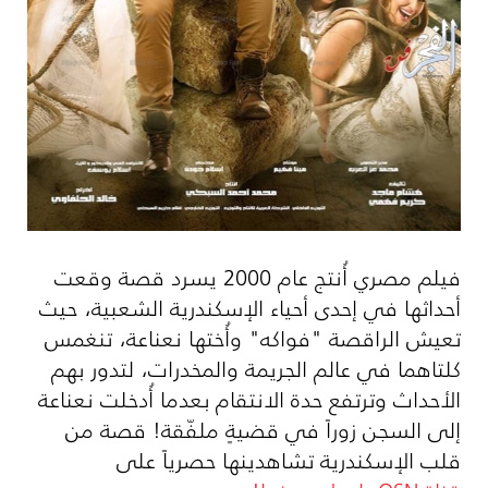
فيلم مصري أُنتج عام 2000 يسرد قصة وقعت
أحداثها في إحدى أحياء الإسكندرية الشعبية، حيث
تعيش الراقصة "فواكه" وأُختها نعناعة، تنغمس
كلتاهما في عالم الجريمة والمخدرات، لتدور بهم
الأحداث وترتفع حدة الانتقام بعدما أُدخلت نعناعة
إلى السجن زوراً في قضيةٍ ملفّقة! قصة من
قلب الإسكندرية تشاهدينها حصرياً على