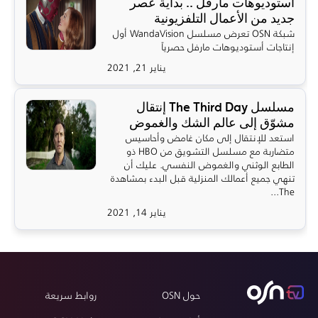
استوديوهات مارفل .. بداية عصر
جديد من الأعمال التلفزيونية
شبكة OSN تعرض مسلسل WandaVision أول
إنتاجات أستوديوهات مارفل حصرياً
يناير 21, 2021
مسلسل The Third Day إنتقال
مشوّق إلى عالم الشك والغموض
استعد للإنتقال إلى مكان غامض وأحاسيس
متضاربة مع مسلسل التشويق من HBO ذو
الطابع الوثني والغموض النفسي. عليك أن
تنهي جميع أعمالك المنزلية قبل البدء بمشاهدة
The...
يناير 14, 2021
حول OSN
روابط سريعة