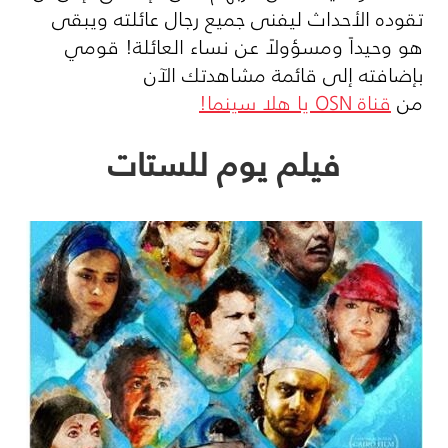
تقوده الأحداث ليفنى جميع رجال عائلته ويبقى
هو وحيداً ومسؤولاً عن نساء العائلة! قومي
بإضافته إلى قائمة مشاهدتك الآن
من
قناة
OSN
يا هلا سينما!
فيلم يوم للستات