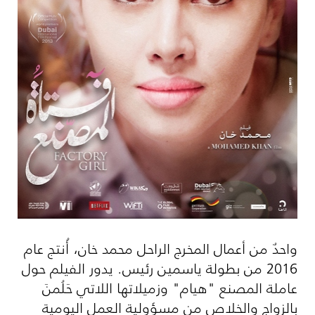
واحدٌ من أعمال المخرج الراحل محمد خان، أُنتج عام
2016 من بطولة ياسمين رئيس. يدور الفيلم حول
عاملة المصنع "هيام" وزميلاتها اللاتي حَلُمنَ
بالزواج والخلاص من مسؤولية العمل اليومية