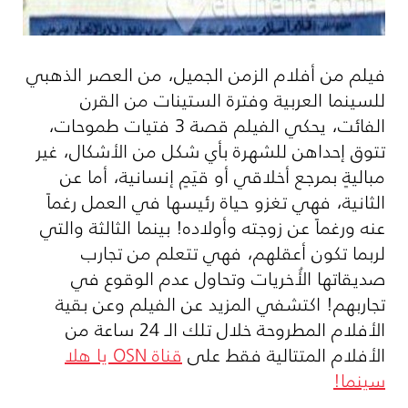
فيلم من أفلام الزمن الجميل، من العصر الذهبي
للسينما العربية وفترة الستينات من القرن
الفائت، يحكي الفيلم قصة 3 فتيات طموحات،
تتوق إحداهن للشهرة بأي شكل من الأشكال، غير
مباليةٍ بمرجع أخلاقي أو قيَمٍ إنسانية، أما عن
الثانية، فهي تغزو حياة رئيسها في العمل رغماً
عنه ورغماً عن زوجته وأولاده! بينما الثالثة والتي
لربما تكون أعقلهم، فهي تتعلم من تجارب
صديقاتها الأُخريات وتحاول عدم الوقوع في
تجاربهم! اكتشفي المزيد عن الفيلم وعن بقية
الأفلام المطروحة خلال تلك الـ 24 ساعة من
الأفلام المتتالية فقط على
قناة
OSN
يا هلا
سينما!