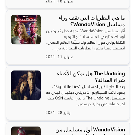
فبراير 18, 2021
ما هي النظريات التي تقف وراء
مسلسل WandaVision؟
أثار مسلسل WandaVision موجة جدل كبيرة بين
أوساط متابعي المسلسلات والترفيه
التلفزيوني حول العالم ولا سيّما العالم العربي،
اكتشف معنا بعض النظريات المتداولة بي...
فبراير 11, 2021
The Undoing هل يمكن للأغنياء
شراء العدالة؟
بعد النجاح الكبير لمسلسل "Big Little Lies"،
يعود كاتب السيناريو الأمريكي ديفيد إ. كيلي مع
مسلسل The Undoing والتي قامت OSN ببث
آخر حلقاته في بداية ديسمبر...
يناير 28, 2021
WandaVision أول مسلسل من