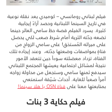
فيلم لبناني رومانسي – كوميدي يعد نقلة نوعية
في تاريخ السينما اللبنانية وحصد آراءً إيجابية
كثيرة. يسرد الفيلم قصة حظ سامي العاثر حينما
تضعه جدّته الثرية أمام شرط صعب لكي يحصل
على ميراثه المُستحَق! على سامي الزواج من
فتاةٍ بمواصفات وضعتها جدّته، وعند إيجاده تلك
الفتاة، تزداد معضلته سوءاً حين تتعقد الأمور
نتيجةً لمشاكل اجتماعية يعيشها المجتمع اللبناني
سيدفع ثمنها سامي وستجعل من محاولة زواجه
أمراً صعباً للغاية. أحداث شيّقة استمتعي
بمتابعتها معنا على
قناة
OSN
يا هلا سينما!
فيلم حكاية 3 بنات