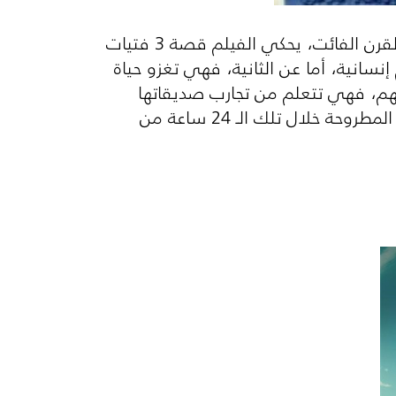
فيلم من أفلام الزمن الجميل، من العصر الذهبي للسينما العربية وفترة الستينات من القرن الفائت، يحكي الفيلم قصة 3 فتيات
نسانية، أما عن الثانية، فهي تغزو حياة
عقلهم، فهي تتعلم من تجارب صديقاتها
الأُخريات وتحاول عدم الوقوع في تجاربهم! اكتشفي المزيد عن الفيلم وعن بقية الأفلام المطروحة خلال تلك الـ 24 ساعة من