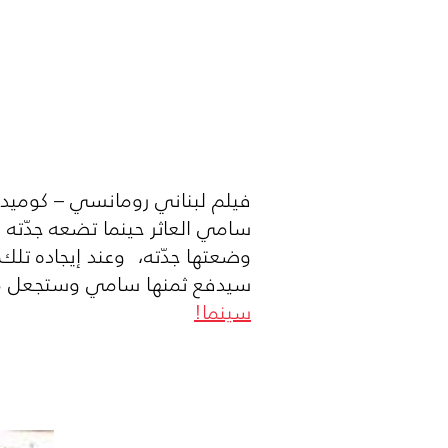
فيلم لبناني رومانسي – كوميدي ي
سامي العاثر حينما تضعه جدّته
وضعتها جدّته، وعند إيجاده تلك 
سيدفع ثمنها سامي وستجعل من م
سينما!