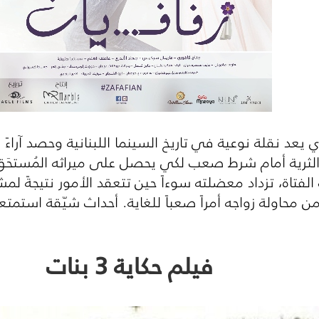
عد نقلة نوعية في تاريخ السينما اللبنانية وحصد آراءً 
 الثرية أمام شرط صعب لكي يحصل على ميراثه المُستحَ
الفتاة، تزداد معضلته سوءاً حين تتعقد الأمور نتيجةً لم
حاولة زواجه أمراً صعباً للغاية. أحداث شيّقة استمتع
فيلم حكاية 3 بنات