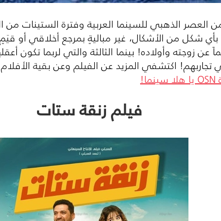
 شكل من الأشكال، غير مباليةٍ بمرجع أخلاقي أو قيَمٍ إ
اً عن زوجته وأولاده! بينما الثالثة والتي لربما تكون أ
ة
OSN
يا هلا سينما!
فيلم زنقة ستات