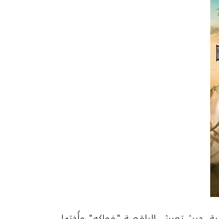
رية الشعبية، حيث تعيش الراقصة "فواكه" وأُختها