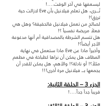
ليسعفها في آخر الوقت....!
تُــــرى، هل تعلم فيلانيل بأن
Eve
لازالت حية
ترزق؟!
لصالح من تعمل فيلانيل فالحقيقة؟ وهل هي
فعلاً مريضة نفسياً ؟!
هل تتسم الشرطة بالمصداقية أم أنها مدغوعة
الأجر أيضاً؟!
وأخيراً ماذا عن
Eve
ماذا ستعمل في نهاية
المطاف هل يمكن أن نراها كطباخة في مطعم
مثلاً؟! أو نادلة؟! والأهم، هل يمكن للقدر أن
يجمعها بـــ فيلانيل مرة أخرى!!!
الجزء 3 – الحلقة الثانية:
قريباً جداً جداّ....!
الجزء 3 – الحلقة الثالثة: