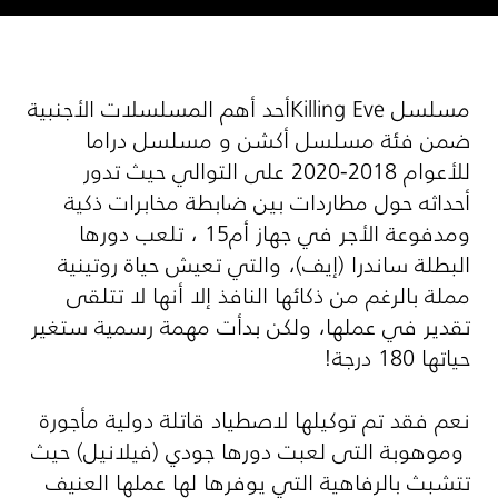
مسلسل
Killing Eve
أحد أهم المسلسلات الأجنبية
ضمن فئة مسلسل أكشن و مسلسل دراما
للأعوام 2018-2020 على التوالي حيث تدور
أحداثه حول مطاردات بين ضابطة مخابرات ذكية
ومدفوعة الأجر في جهاز أم15 ، تلعب دورها
البطلة ساندرا (إيف)، والتي تعيش حياة روتينية
مملة بالرغم من ذكائها النافذ إلا أنها لا تتلقى
تقدير في عملها، ولكن بدأت مهمة رسمية ستغير
حياتها 180 درجة!
نعم فقد تم توكيلها لاصطياد قاتلة دولية مأجورة
وموهوبة التى لعبت دورها جودي (فيلانيل) حيث
تتشبث بالرفاهية التي يوفرها لها عملها العنيف