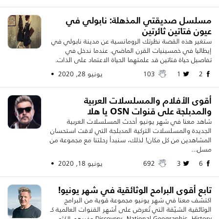
مسلسل صديقتي المذهلة: نابولي في
عيون فتاتين ثائرتين
ستغير هذه القصة نظرتك الرومانسية عن مدينة نابولي في
إيطاليا في خمسينيات القرن الماضي. عندما ندخل في
تفاصيل حياة فتاتين قد علمتهما الحياة الاعتماد على الذات.
2
1
103
يونيو 28, 2020 •
أقوى الأفلام والمسلسلات العربية
والمدبلجة على قنوات OSN يا هلا
شاهد معنا في شهر يونيو أحدث المسلسلات العربية
الجديدة والمسلسلات التركية المدبلجة التي لاقت استحسان
المشاهدين من كل مكان! لذلك، سنبدأ رحلتنا مع مجموعة من
مسل...
6
3
692
يونيو 18, 2020 •
تابع أقوى البرامح الوثائقية في شهر يونيو!
اكتشف معنا في شهر يونيو مجموعة قوية من البرامج
الوثائقية الشيّقة التي تُعرض على أشهر القنوات العالمية كـ
Discovery، National Geographic، History وغيرهم الكثي...