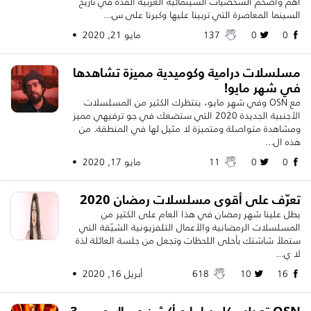
أهم وأضخم الشخصيات السينمائية العربية الفذّة في تاريخ
السينما المعاصرة التي تربينا عليها وكبرنا على س...
0
0
137
مايو 21, 2020 •
مسلسلات درامية وكوميدية مميزة تشاهدها
في شهر مايو!
مع OSN وفي شهر مايو، ينتظرك الكثير من المسلسلات
الأجنبية الجديدة 2020 التي ستضعك في جو ترفيهي مميز
ومشاهدة متواصلة ومتميزة لا مثيل لها في المنطقة. من
هذه ال...
0
0
11
مايو 17, 2020 •
تعرّف على أقوى مسلسلات رمضان 2020
يطل علينا شهر رمضان في هذا العام على الكثير من
المسلسلات الرمضانية والأعمال التلفزيونية الشيّقة التي
ستملأ شاشتك بأحلى اللحظات وتجعل من جلسة العائلة لذة
لا ي...
16
10
618
أبريل 16, 2020 •
OSN تعدك بكل دراما و أكشن عبر الموسم 3