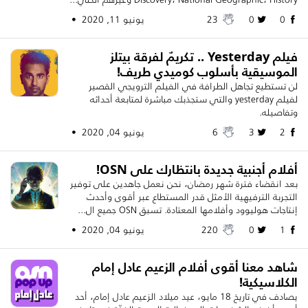
0
0
23
يونيو 11, 2020 •
فيلم Yesterday .. تكريمٌ لفرقة بيتلز
الموسيقية بأسلوب كوميدي طريف!
لن تستطيع تجاهل الطرافة في الفيلم الترويجي القصير
لفيلم yesterday والتي ستجذبك مباشرة لمتابعة أحداثه
وتفاصيله.
2
3
6
يونيو 04, 2020 •
أفلام أجنبية جديدة بانتظارك على OSN!
بعد انقضاء فترة شهر رمضان، نحن نعمل جاهدين على توفير
التجربة الترفيهية الأمثل قدر المستطاع عبر أقوى وأحدث
إنتاجات هوليوود وأفلامها المعتادة. تسبق OSN جميع ال...
1
0
220
يونيو 04, 2020 •
شاهد معنا أقوى أفلام الزعيم عادل إمام
الكلاسيكية!
يصادف في تاريخ 18 مايو، عيد ميلاد الزعيم عادل إمام، أحد