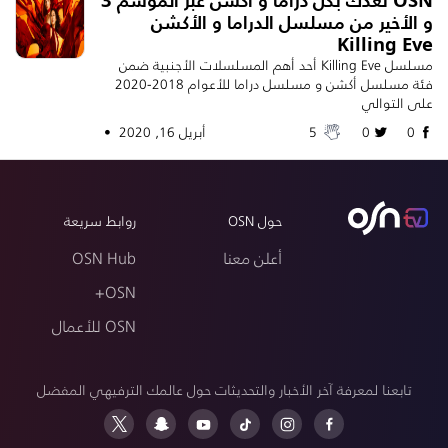
و الأخير من مسلسل الدراما و الأكشن
Killing Eve
مسلسل Killing Eve أحد أهم المسلسلات الأجنبية ضمن
فئة مسلسل أكشن و مسلسل دراما للأعوام 2018-2020
على التوالي
0
0
5
أبريل 16, 2020 •
حول OSN
روابط سريعة
أعلن معنا
OSN Hub
OSN+
OSN للأعمال
تابعنا لمعرفة آخر الأخبار والتحديثات حول عالمك الترفيهي المفضل