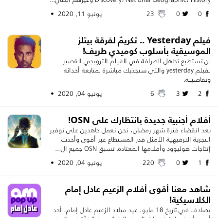
0
0
23
يونيو 11, 2020 •
فيلم Yesterday .. تكريمٌ لفرقة بيتلز
الموسيقية بأسلوب كوميدي طريف!
لن تستطيع تجاهل الطرافة في الفيلم الترويجي القصير
لفيلم yesterday والتي ستجذبك مباشرة لمتابعة أحداثه
وتفاصيله.
2
3
6
يونيو 04, 2020 •
أفلام أجنبية جديدة بانتظارك على OSN!
بعد انقضاء فترة شهر رمضان، نحن نعمل جاهدين على توفير
التجربة الترفيهية الأمثل قدر المستطاع عبر أقوى وأحدث
إنتاجات هوليوود وأفلامها المعتادة. تسبق OSN جميع ال...
1
0
220
يونيو 04, 2020 •
شاهد معنا أقوى أفلام الزعيم عادل إمام
الكلاسيكية!
يصادف في تاريخ 18 مايو، عيد ميلاد الزعيم عادل إمام، أحد