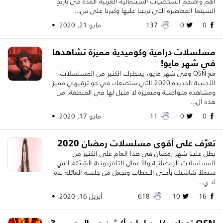
أهم وأضخم الشخصيات السينمائية العربية الفذّة في تاريخ
السينما المعاصرة التي تربينا عليها وكبرنا على س...
0
0
137
مايو 21, 2020 •
مسلسلات درامية وكوميدية مميزة تشاهدها
في شهر مايو!
مع OSN وفي شهر مايو، ينتظرك الكثير من المسلسلات
الأجنبية الجديدة 2020 التي ستضعك في جو ترفيهي مميز
ومشاهدة متواصلة ومتميزة لا مثيل لها في المنطقة. من
هذه ال...
0
0
11
مايو 17, 2020 •
تعرّف على أقوى مسلسلات رمضان 2020
يطل علينا شهر رمضان في هذا العام على الكثير من
المسلسلات الرمضانية والأعمال التلفزيونية الشيّقة التي
ستملأ شاشتك بأحلى اللحظات وتجعل من جلسة العائلة لذة
لا ي...
16
10
618
أبريل 16, 2020 •
OSN تعدك بكل دراما و أكشن عبر الموسم 3