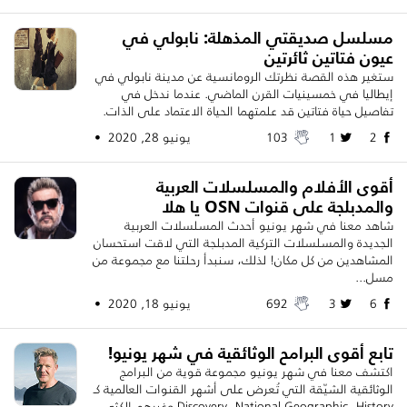
مسلسل صديقتي المذهلة: نابولي في
عيون فتاتين ثائرتين
ستغير هذه القصة نظرتك الرومانسية عن مدينة نابولي في
إيطاليا في خمسينيات القرن الماضي. عندما ندخل في
تفاصيل حياة فتاتين قد علمتهما الحياة الاعتماد على الذات.
2
1
103
يونيو 28, 2020 •
أقوى الأفلام والمسلسلات العربية
والمدبلجة على قنوات OSN يا هلا
شاهد معنا في شهر يونيو أحدث المسلسلات العربية
الجديدة والمسلسلات التركية المدبلجة التي لاقت استحسان
المشاهدين من كل مكان! لذلك، سنبدأ رحلتنا مع مجموعة من
مسل...
6
3
692
يونيو 18, 2020 •
تابع أقوى البرامح الوثائقية في شهر يونيو!
اكتشف معنا في شهر يونيو مجموعة قوية من البرامج
الوثائقية الشيّقة التي تُعرض على أشهر القنوات العالمية كـ
Discovery، National Geographic، History وغيرهم الكثي...