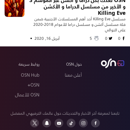
و الأخير من مسلسل الدراما و الأكشن
Killing Eve
مسلسل Killing Eve أحد أهم المسلسلات الأجنبية ضمن
فئة مسلسل أكشن و مسلسل دراما للأعوام 2018-2020
على التوالي
0
0
5
أبريل 16, 2020 •
حول OSN
روابط سريعة
أعلن معنا
OSN Hub
OSN+
OSN للأعمال
تابعنا لمعرفة آخر الأخبار والتحديثات حول عالمك الترفيهي المفضل