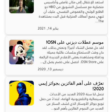
استعد للإنتقال إلى مكان غامض وأحاسيس
متضاربة مع مسلسل التشويق من HBO ذو
الطابع الوثني والغموض النفسي. عليك أن
تنهي جميع أعمالك المنزلية قبل البدء بمشاهدة
The...
يناير 14, 2021
موسم عطلات ديزني على OSN!
لقد حل فصل الشتاء أخيراً! ونعني بذلك، لقد
حان وقت الاستمتاع بجلسات عائلية جميلة
ودافئة ومشاهدة بعض الأفلام الجديدة الرائعة
على OSN Store. احصل على خصم يصل إل...
ديسمبر 13, 2020
تعرّف على أهم الفائزين بجوائز إيمي
2020!
تحمل لنا سنة 2020 العديد من الأحداث
السينمائية والتلفزيونية الهامة، ابتداءً من حفل
تويع جوائز الأوسكار الذي كشف الستار عن
العديد من النجوم الفائزين بأهم الجو...