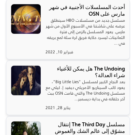
أحدث المسلسلات الأجنبية في شهر
مارس على OSN
مسلسل جديد من مسلسلات HBO سينطلق
عرضه على شاشتنا في الأسبوع الأول من شهر
مارس. يعود المسلسل بالزمن إلى فترة
الثمانينات ليسرد حكاية فريق كرة سلة لمع بريقه
في ...
فبراير 10, 2022
The Undoing هل يمكن للأغنياء
شراء العدالة؟
بعد النجاح الكبير لمسلسل "Big Little Lies"،
يعود كاتب السيناريو الأمريكي ديفيد إ. كيلي مع
مسلسل The Undoing والتي قامت OSN ببث
آخر حلقاته في بداية ديسمبر...
يناير 28, 2021
مسلسل The Third Day إنتقال
مشوّق إلى عالم الشك والغموض