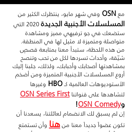
OSN
مع
وفي شهر مايو، ينتظرك الكثير من
المسلسلات الأجنبية الجديدة
2020 التي
ستضعك في جو ترفيهي مميز ومشاهدة
متواصلة ومتميزة لا مثيل لها في المنطقة.
من هذه اللحظة، ستبدأ معنا بمتابعة قصصٍ
شيّقة، وأحداث تسردها لكل من تحب وتنصح
بمشاهدتها أصحابك وأحبابك، ولذلك، جلبنا إليك
أروع المسلسلات الأجنبية المتميزة ومن أضخم
HBO
الأستوديوهات العالمية كـ
وغيرها
OSN Series First
لتشاهدها على قنواتنا
و
OSN Comedy
!
إن لم يسبق لك الانضمام لعائلتنا، يسعدنا أن
هنا
تكون عضواً جديداً معنا من
وأن تستمتع