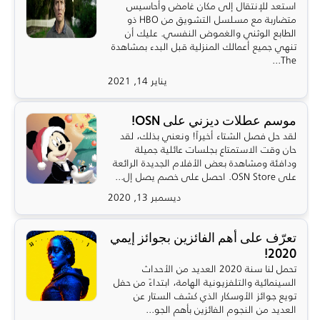
استعد للإنتقال إلى مكان غامض وأحاسيس
متضاربة مع مسلسل التشويق من HBO ذو
الطابع الوثني والغموض النفسي. عليك أن
تنهي جميع أعمالك المنزلية قبل البدء بمشاهدة
The...
يناير 14, 2021
موسم عطلات ديزني على OSN!
لقد حل فصل الشتاء أخيراً! ونعني بذلك، لقد
حان وقت الاستمتاع بجلسات عائلية جميلة
ودافئة ومشاهدة بعض الأفلام الجديدة الرائعة
على OSN Store. احصل على خصم يصل إل...
ديسمبر 13, 2020
تعرّف على أهم الفائزين بجوائز إيمي
2020!
تحمل لنا سنة 2020 العديد من الأحداث
السينمائية والتلفزيونية الهامة، ابتداءً من حفل
تويع جوائز الأوسكار الذي كشف الستار عن
العديد من النجوم الفائزين بأهم الجو...