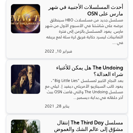
أحدث المسلسلات الأجنبية في شهر
مارس على OSN
مسلسل جديد من مسلسلات HBO سينطلق
عرضه على شاشتنا في الأسبوع الأول من شهر
مارس. يعود المسلسل بالزمن إلى فترة
الثمانينات ليسرد حكاية فريق كرة سلة لمع بريقه
في ...
فبراير 10, 2022
The Undoing هل يمكن للأغنياء
شراء العدالة؟
بعد النجاح الكبير لمسلسل "Big Little Lies"،
يعود كاتب السيناريو الأمريكي ديفيد إ. كيلي مع
مسلسل The Undoing والتي قامت OSN ببث
آخر حلقاته في بداية ديسمبر...
يناير 28, 2021
مسلسل The Third Day إنتقال
مشوّق إلى عالم الشك والغموض