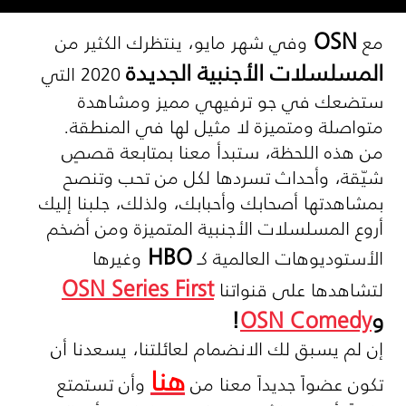
OSN
مع
وفي شهر مايو، ينتظرك الكثير من
المسلسلات الأجنبية الجديدة
2020 التي
ستضعك في جو ترفيهي مميز ومشاهدة
متواصلة ومتميزة لا مثيل لها في المنطقة.
من هذه اللحظة، ستبدأ معنا بمتابعة قصصٍ
شيّقة، وأحداث تسردها لكل من تحب وتنصح
بمشاهدتها أصحابك وأحبابك، ولذلك، جلبنا إليك
أروع المسلسلات الأجنبية المتميزة ومن أضخم
HBO
الأستوديوهات العالمية كـ
وغيرها
OSN Series First
لتشاهدها على قنواتنا
و
OSN Comedy
!
إن لم يسبق لك الانضمام لعائلتنا، يسعدنا أن
هنا
تكون عضواً جديداً معنا من
وأن تستمتع