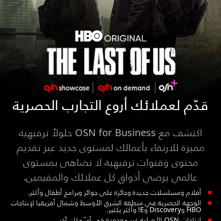
قدّم لعملائك أروع التجارب الحصرية
اكتشف مع OSN for Business حلولاً ترفيهية
مميزة للارتقاء بأعمالك لمستوى جديد عبر تقديم
محتوى وقنوات ترفيهية لا تضاهى بمستوى
عالمي يرضي أذواق كل عملائك والمقيمين.
أفلام ومسلسلات جديدة وحائزة على جوائز وبرامج أطفال وأكثر.
الوجهة الحصرية في منطقة الشرق الأوسط وشمال أفريقيا لإنتاجات
HBO وDiscovery وE! وأكثر بكثير.
إنتاجات OSN الأصلية غير موجودة في أيّ مكان آخر.