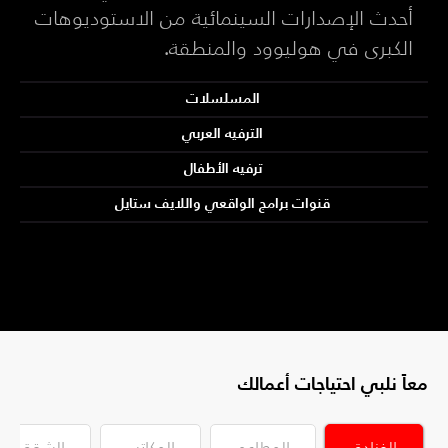
أحدث الإصدارات السينمائية من الاستوديوهات
الكبرى في هوليوود والمنطقة.
المسلسلات
الترفيه العربي
ترفيه الأطفال
قنوات برامج الواقعي واللايف ستايل
معاً نلبي احتياجات أعمالك
الفنادق
المطاعم
المكاتب
الشقق الس