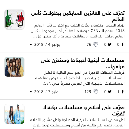
تعرّف على الفائزين السابقين ببطولات كأس
العالم
يزداد الحماس وتتسارع دقّات القلب مع اقتراب كأس العالم
2018. تقدم لك OSN فرصة متابعة آخر أخبار مجموعات كأس
العالم وخلف الكواليس ومقابلات حصرية وأكثر بكثير. فل...
0
0
76
يونيو 14, 2018 •
مسلسلات أجنبية أحببناها وسنحزن على
فراقها…
عُرضت الحلقات الأخيرة من المواسم الحالية لأفضل
المسلسلات الأجنبية حديثاً. لذا دعونا نستعرض معاً هذه
المسلسلات الأجنبية التي تعرض حصرياً على OSN.
1
0
129
مايو 17, 2018 •
تعرّف على أفلام و مسلسلات تركية لا
تُفوّت
لكل محبي المسلسلات التركية المدبلجة ولكل عشّاق الأفلام
التركية، نقدم لكم قائمة من أفلام ومسلسلات تركية حازت