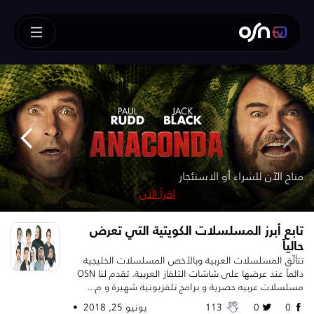
How To Train Your Dragon
!متوفر الآن للشراء أو الاستئجار – SUPERMAN
!متوفر للشراء الآن
متوفر الآن للشراء
متاح الآن للشراء أو الاستئجار
متوفر للشراء أو الاستئجار – تابعه قبل الآخرين
اقرأ الآن
اقرأ الآن
اقرأ الآن
اقرأ الآن
اقرأ الآن
تابع أبرز المسلسلات الكويتية التي تعرض
حالياً
تتألّق المسلسلات العربية وبالأخص المسلسلات الخليجية
دائماً عند عرضها على شاشات التلفاز العربية. تقدم لنا OSN
مسلسلات عربيه حصرية و برامج تلفزيونية شهيرة و م...
0
0
113
يونيو 25, 2018 •