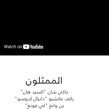
الممثلون
جاكي شان "السيد هان"
رالف ماتشيو "دانيال لاروسو"
بن وانغ "لي فونغ"