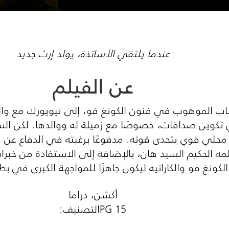
عندما يلتقي الأساتذة، يولد إرث جديد
عن الفيلم
اب الموهوب في فنون الكونغ فو، إلى نيويورك مع وال
كوين صداقات، خصوصًا مع زميلة له ووالدها. لكن السلا
يه محلي قوي يتحدى قوته. مدفوعًا برغبته في الدفاع ع
مه الحكيم السيد هان، بالإضافة إلى الاستفادة من خبرا
كونغ فو والكاراتيه ليكون جاهزًا للمواجهة الكبرى في بط
أكشن، دراما
PG 15التصنيف: