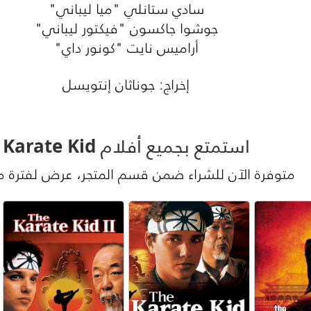
سادي ستانلي "ميا ليباني"
جوشوا جاكسون "فيكتور ليباني"
أراميس نايت "كونور داي"
إخراج: جوناثان إنتويسل
استمتع بجميع أفلام Karate Kid
متوفرة الآن للشراء ضمن قسم المتجر، عرض لفترة م