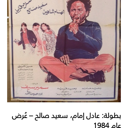
بطولة: عادل إمام، سعيد صالح – عُرض
عام 1984