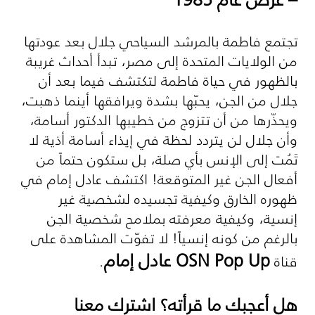
تجتمع فاطمة بالمرشد السياحي جلال بعد عودتها
من الولايات المتحدة إلى مصر، تبدأ أحداث غريبة
بالظهور في حياة فاطمة لتكتشف فيما بعد أن
جلال من الجن، يحبّها بشدة ويرافقها أينما ذهبت،
ويحذّرها من أن تتزوج من خطيبها الدكتور أسامة،
وأن جلال لن يتردد لحظة في إيذاء أسامة أذية لا
تَمُت إلى الإنس بأي صلة، بل ستكون حتماً من
أفعال الجن غير المتوقعة! اكتشف عادل إمام في
ظهوره الخارق وكيفية تجسيده لشخصية غير
إنسية، وكيفية معرفته بملامح شخصية الجن
بالرغم من كونه إنسياً! لا تفوّت المشاهدة على
OSN Pop Up
عادل إمام
قناة
.
هل أعجبك ما قرأته؟ اشترك معنا