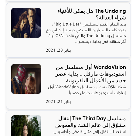
The Undoing هل يمكن للأغنياء
شراء العدالة؟
بعد النجاح الكبير لمسلسل "Big Little Lies"،
يعود كاتب السيناريو الأمريكي ديفيد إ. كيلي مع
مسلسل The Undoing والتي قامت OSN ببث
آخر حلقاته في بداية ديسمبر...
يناير 28, 2021
WandaVision أول مسلسل من
استوديوهات مارفل .. بداية عصر
جديد من الأعمال التلفزيونية
شبكة OSN تعرض مسلسل WandaVision أول
إنتاجات أستوديوهات مارفل حصرياً
يناير 21, 2021
مسلسل The Third Day إنتقال
مشوّق إلى عالم الشك والغموض
استعد للإنتقال إلى مكان غامض وأحاسيس