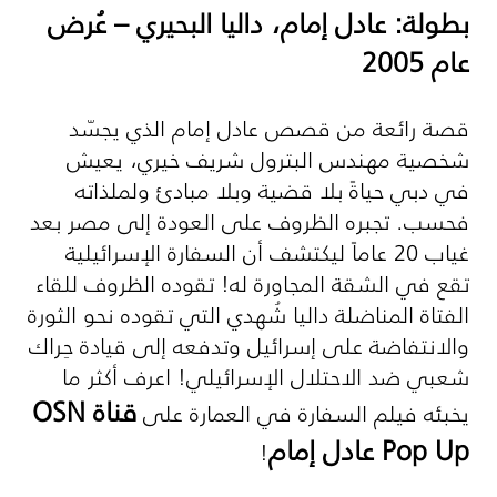
بطولة: عادل إمام، داليا البحيري – عُرض
عام 2005
قصة رائعة من قصص عادل إمام الذي يجسّد
شخصية مهندس البترول شريف خيري، يعيش
في دبي حياةً بلا قضية وبلا مبادئ ولملذاته
فحسب. تجبره الظروف على العودة إلى مصر بعد
غياب 20 عاماً ليكتشف أن السفارة الإسرائيلية
تقع في الشقة المجاورة له! تقوده الظروف للقاء
الفتاة المناضلة داليا شُهدي التي تقوده نحو الثورة
والانتفاضة على إسرائيل وتدفعه إلى قيادة حِراك
شعبي ضد الاحتلال الإسرائيلي! اعرف أكثر ما
قناة
OSN
يخبئه فيلم السفارة في العمارة على
Pop Up
عادل إمام
!