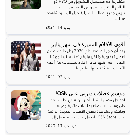
متضاربة مع مسلسل التشويق من HBO ذو
الطابع الوثني والغموض النفسي. عليك أن
تنهي جميع أعمالك المنزلية قبل البدء بمشاهدة
The...
يناير 14, 2021
أقوى الأفلام المميزة في شهر يناير
بعد أن طوينا صفحة عام 2020 بكل ما حمله من
أعمال ترفيهية وتلفزيونية رائعة، سنبدأ جولتنا
الأولى في شهر يناير 2021 بمجموعة من أقوى
الأفلام الشيّقة منها أفلام عا...
يناير 07, 2021
موسم عطلات ديزني على OSN!
لقد حل فصل الشتاء أخيراً! ونعني بذلك، لقد
حان وقت الاستمتاع بجلسات عائلية جميلة
ودافئة ومشاهدة بعض الأفلام الجديدة الرائعة
على OSN Store. احصل على خصم يصل إل...
ديسمبر 13, 2020