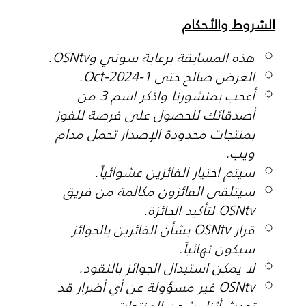
الشروط والأحكام
هذه المسابقة برعاية سوني وOSNtv.
العرض صالح حتى 1-Oct-2024.
أعجب بمنشورنا واذكر اسم 3 من
أصدقائك للحصول على فرصة للفوز
بمنتجات محدودة الإصدار تحمل مدام
ويب.
سيتم اختيار الفائزين عشوائياً.
سيتلقى الفائزون مكالمة من فريق
OSNtv لتأكيد الجائزة.
قرار OSNtv بشأن الفائزين بالجوائز
سيكون نهائياً.
لا يمكن استبدال الجوائز بالنقود.
OSNtv غير مسؤولة عن أي أضرار قد
تحدث أثناء شحن المنتجات.