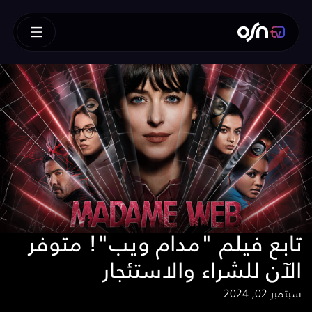
تابع فيلم "مدام ويب"! متوفر
الآن للشراء والاستئجار
سبتمبر 02, 2024