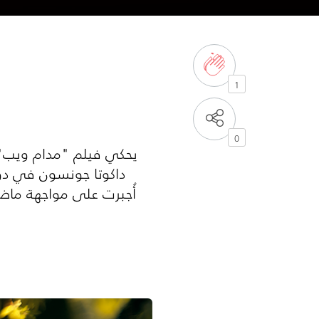
1
0
يحكي فيلم "مدام ويب" ا
داكوتا جونسون في دو
أُجبرت على مواجهة ماضي