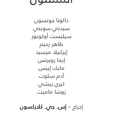
داكوتا جونسون
سيدني سويني
سيليست أوكونور
طاهر رحيم
إيزابيلا مرسيد
إيما روبرتس
مايك إيبس
آدم سكوت
كيري بيشي
زوشا ماميت
إخراج –
إس. جي. كلاركسون