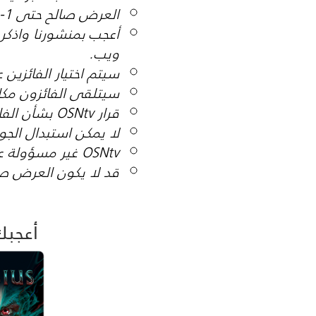
العرض صالح حتى 1-Oct-2024.
ويب.
سيتم اختيار الفائزين ع
سيتلقى الفائزون مكالمة من فريق 
قرار OSNtv بشأن الفائزين بالجوائز سيكون نهائياً.
لا يمكن استبدال الجوا
OSNtv غير مسؤولة عن أي أضرار قد تحدث أثناء شحن المنتجات.
قد لا يكون العرض ص
أعجبك