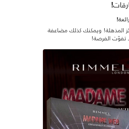
رقات!
ئعة!
صة الفوز بهذه الجوائز المذهلة! ويمكنك كذلك مضاعفة
ا تفوّت الفرصة!