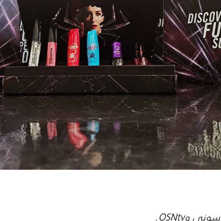
ي وOSNtv.