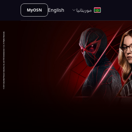
موريتانيا
English
MyOSN