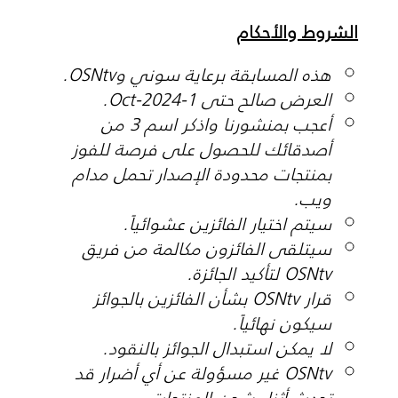
الشروط والأحكام
هذه المسابقة برعاية سوني وOSNtv.
العرض صالح حتى 1-Oct-2024.
أعجب بمنشورنا واذكر اسم 3 من
أصدقائك للحصول على فرصة للفوز
بمنتجات محدودة الإصدار تحمل مدام
ويب.
سيتم اختيار الفائزين عشوائياً.
سيتلقى الفائزون مكالمة من فريق
OSNtv لتأكيد الجائزة.
قرار OSNtv بشأن الفائزين بالجوائز
سيكون نهائياً.
لا يمكن استبدال الجوائز بالنقود.
OSNtv غير مسؤولة عن أي أضرار قد
تحدث أثناء شحن المنتجات.