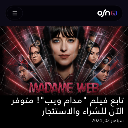
تابع فيلم "مدام ويب"! متوفر
الآن للشراء والاستئجار
سبتمبر 02, 2024