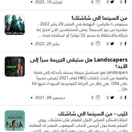
0
0
4
فبراير 10, 2022 •
من السينما الى شاشتك!
سيتوفر ذا ماتركس: النهضة في المتجر 20 يناير 2022 ،
مباشرة من دور السينما! يمكن للمشاهدين الآن اختيار إما
شرائه والاحتفاظ به بسعر 22 دولارًا أو استئجاره لمدة ...
0
0
6
يناير 20, 2022 •
Landscapers هل ستبقى الجريمة سراً إلى
الأبد؟
Landscapers هو مسلسل جريمة يستند بأحداثه إلى قصة
واقعية من أحدث إنتاجات HBO لعام 2021 يُعرض حصرياً
على OSN. في إطار من الدراما الكوميدية السوداء كتبها Ed
Sin...
0
0
3
ديسمبر 09, 2021 •
كثيب - من السينما الى شاشتك
امتلك/استأجر العرض الأول للفيلم على شاشتك. يروي
الفيلم قصة بول أتريدس الشاب الموهوب المقدر له العظمة
والذي يجب أن يسافر إلى ديون وهو أخطر كوكب في الكون