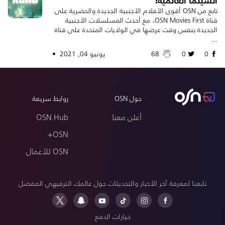
تابع من OSN أقوى الأفلام الأجنبية الجديدة والحصرية على
قناة OSN Movies First، مع أحدث المسلسلات الأجنبية
الجديدة بنفس وقت عرضها في الولايات المتحدة على قناة
...
0
0
68
يونيو 04, 2021 •
حول OSN
روابط سريعة
أعلن معنا
OSN Hub
OSN+
OSN للأعمال
تابعنا لمعرفة آخر الأخبار والتحديثات حول عالمك الترفيهي المفضل
خيارات الدفع