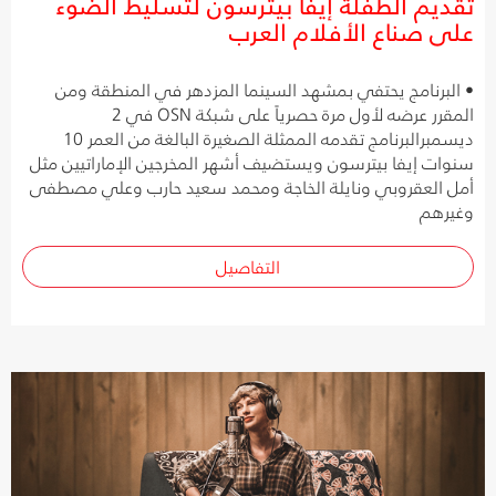
تقديم الطفلة إيفا بيترسون لتسليط الضوء
على صناع الأفلام العرب
• البرنامج يحتفي بمشهد السينما المزدهر في المنطقة ومن
المقرر عرضه لأول مرة حصرياً على شبكة OSN في 2
ديسمبرالبرنامج تقدمه الممثلة الصغيرة البالغة من العمر 10
سنوات إيفا بيترسون ويستضيف أشهر المخرجين الإماراتيين مثل
أمل العقروبي ونايلة الخاجة ومحمد سعيد حارب وعلي مصطفى
وغيرهم
التفاصيل