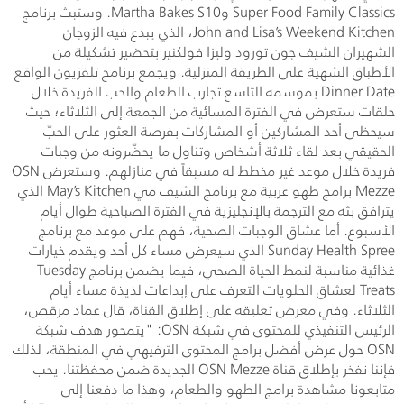
Super Food Family Classics وMartha Bakes S10. وستبث برنامج
John and Lisa’s Weekend Kitchen، الذي يبدع فيه الزوجان
الشهيران الشيف جون تورود وليزا فولكنير بتحضير تشكيلة من
الأطباق الشهية على الطريقة المنزلية. ويجمع برنامج تلفزيون الواقع
Dinner Date بموسمه التاسع تجارب الطعام والحب الفريدة خلال
حلقات ستعرض في الفترة المسائية من الجمعة إلى الثلاثاء؛ حيث
سيحظى أحد المشاركين أو المشاركات بفرصة العثور على الحبّ
الحقيقي بعد لقاء ثلاثة أشخاص وتناول ما يحضّرونه من وجبات
فريدة خلال موعد غير مخطط له مسبقاً في منازلهم. وستعرض OSN
Mezze برامج طهو عربية مع برنامج الشيف مي May’s Kitchen الذي
يترافق بثه مع الترجمة بالإنجليزية في الفترة الصباحية طوال أيام
الأسبوع. أما عشاق الوجبات الصحية، فهم على موعد مع برنامج
Sunday Health Spree الذي سيعرض مساء كل أحد ويقدم خيارات
غذائية مناسبة لنمط الحياة الصحي، فيما يضمن برنامج Tuesday
Treats لعشاق الحلويات التعرف على إبداعات لذيذة مساء أيام
الثلاثاء. وفي معرض تعليقه على إطلاق القناة، قال عماد مرقص،
الرئيس التنفيذي للمحتوى في شبكة OSN: "يتمحور هدف شبكة
OSN حول عرض أفضل برامج المحتوى الترفيهي في المنطقة، لذلك
فإننا نفخر بإطلاق قناة OSN Mezze الجديدة ضمن محفظتنا. يحب
متابعونا مشاهدة برامج الطهو والطعام، وهذا ما دفعنا إلى