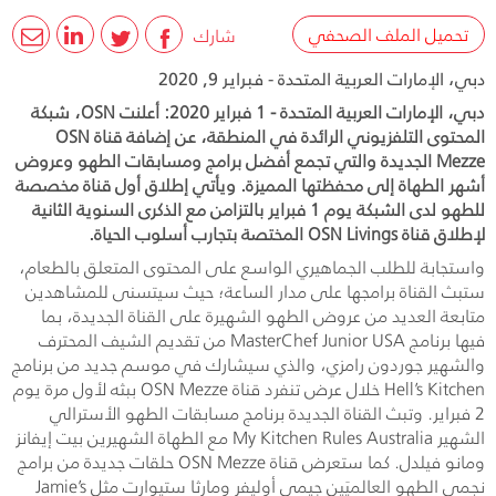
تحميل الملف الصحفي
شارك
دبي، الإمارات العربية المتحدة - فبراير 9, 2020
دبي، الإمارات العربية المتحدة - 1 فبراير 2020: أعلنت OSN، شبكة
المحتوى التلفزيوني الرائدة في المنطقة، عن إضافة قناة OSN
Mezze الجديدة والتي تجمع أفضل برامج ومسابقات الطهو وعروض
أشهر الطهاة إلى محفظتها المميزة. ويأتي إطلاق أول قناة مخصصة
للطهو لدى الشبكة يوم 1 فبراير بالتزامن مع الذكرى السنوية الثانية
لإطلاق قناة OSN Livings المختصة بتجارب أسلوب الحياة.
واستجابة للطلب الجماهيري الواسع على المحتوى المتعلق بالطعام،
ستبث القناة برامجها على مدار الساعة؛ حيث سيتسنى للمشاهدين
متابعة العديد من عروض الطهو الشهيرة على القناة الجديدة، بما
فيها برنامج MasterChef Junior USA من تقديم الشيف المحترف
والشهير جوردون رامزي، والذي سيشارك في موسم جديد من برنامج
Hell’s Kitchen خلال عرض تنفرد قناة OSN Mezze ببثه لأول مرة يوم
2 فبراير. وتبث القناة الجديدة برنامج مسابقات الطهو الأسترالي
الشهير My Kitchen Rules Australia مع الطهاة الشهيرين بيت إيفانز
ومانو فيلدل. كما ستعرض قناة OSN Mezze حلقات جديدة من برامج
نجمي الطهو العالميَين جيمي أوليفر ومارثا ستيوارت مثل Jamie’s