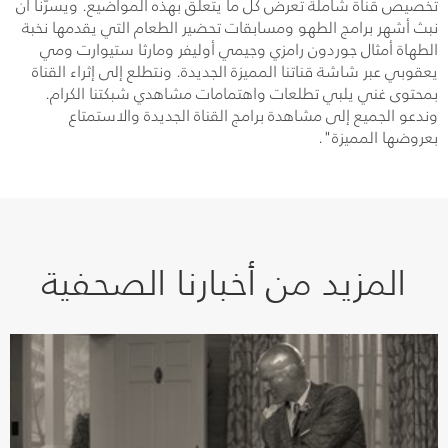
تخصيص قناة شاملة تعرض كل ما يتعلق بهذه المواضيع. ويسرّنا أن
نبث أشهر برامج الطهو ومسابقات تحضير الطعام التي يقدمها نخبة
الطهاة أمثال جوردون رامزي وجيمي أوليفر ومارثا ستيوارت ومي
يعقوبي عبر شاشة قناتنا المميزة الجديدة. ونتطلع إلى إثراء القناة
بمحتوى غني يلبي تطلعات واهتمامات مشاهدي شبكتنا الكرام.
وندعو الجميع إلى مشاهدة برامج القناة الجديدة والاستمتاع
بعروضها المميزة".
المزيد من أخبارنا الصحفية