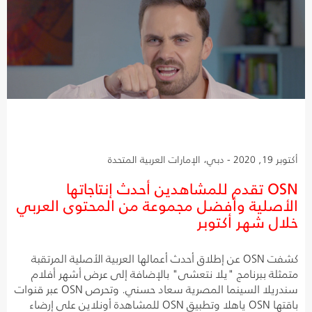
أكتوبر 19, 2020 - دبي، الإمارات العربية المتحدة
OSN تقدم للمشاهدين أحدث إنتاجاتها
الأصلية وأفضل مجموعة من المحتوى العربي
خلال شهر أكتوبر
كشفت OSN عن إطلاق أحدث أعمالها العربية الأصلية المرتقبة
متمثلة ببرنامج "يلا نتعشى" بالإضافة إلى عرض أشهر أفلام
سندريلا السينما المصرية سعاد حسني. وتحرص OSN عبر قنوات
باقتها OSN ياهلا وتطبيق OSN للمشاهدة أونلاين على إرضاء