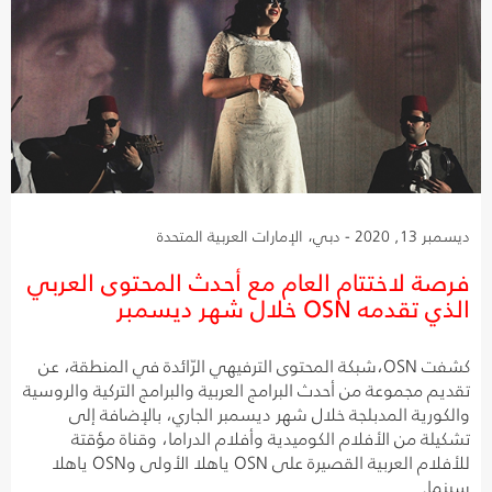
ديسمبر 13, 2020 - دبي، الإمارات العربية المتحدة
فرصة لاختتام العام مع أحدث المحتوى العربي
الذي تقدمه OSN خلال شهر ديسمبر
كشفت OSN،شبكة المحتوى الترفيهي الرّائدة في المنطقة، عن
تقديم مجموعة من أحدث البرامج العربية والبرامج التركية والروسية
والكورية المدبلجة خلال شهر ديسمبر الجاري، بالإضافة إلى
تشكيلة من الأفلام الكوميدية وأفلام الدراما، وقناة مؤقتة
للأفلام العربية القصيرة على OSN ياهلا الأولى وOSN ياهلا
سينما.