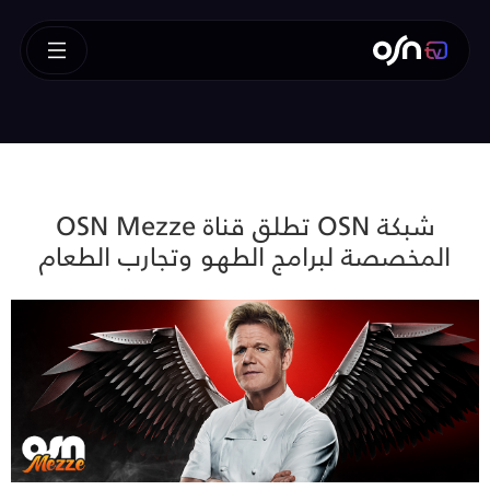
شبكة OSN تطلق قناة OSN Mezze
المخصصة لبرامج الطهو وتجارب الطعام