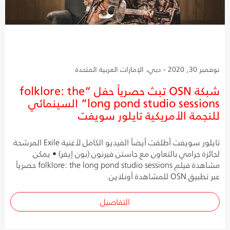
نوفمبر 30, 2020 - دبي، الإمارات العربية المتحدة
شبكة OSN تبث حصرياً حفل “folklore: the
long pond studio sessions” السينمائي
للنجمة الأمريكية تايلور سويفت
تايلور سويفت أطلقت أيضاً الفيديو الكامل لأغنية Exile المرشحة
لجائزة جرامي بالتعاون مع جاستن فيرنون (بون إيفر) • يمكن
مشاهدة فيلم folklore: the long pond studio sessions حصرياً
عبر تطبيق OSN للمشاهدة أونلاين
التفاصيل