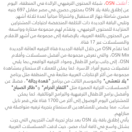
:
أعلنت
OSN
، شبكة المحتوى الترفيهي الرائدة في المنطقة، اليوم
عن إطلاق باقة يلا
OSN
بمحتوى حصري في مصر مقابل 697 جنيه
مصري شاملةً جهاز الاستقبال واشتراكاً مجانياً لمدة ثلاثة أشهر.
وتلبي الباقة الجديدة ذات التكلفة المنخفضة احتياجات المشتركين
المتزايدة للمحتوى الترفيهي، وتقدّم لهم مجموعة مختارة وواسعة
من المحتوى باللغة العربية، بالإضافة إلى مجموعة من أشهر الأفلام
والمسلسلات عبر 17 قناة.
كما تقدّم
OSN
من خلال الباقة الجديدة قناة الترفيه العامّة الجديدة
OSN Mix
، والتي تعرض مجموعة من أفضل مسلسلات وأفلام
OSN
، إلى جانب برامج الأطفال ومواد الترفيه الواقعي بما يلبي
تفضيلات جميع أفراد الأسرة. كما يمكن للعملاء الاستمتاع بمشاهدة
مجموعة من أكثر الإنتاجات العربية متابعةً في المنطقة مثل برنامج
"يلا نتعشى"
والموسم الثالث من برنامج
"قعدة رجالة"
، فضلاً عن
المسلسلات التركية المميزة مثل
"التفاح الحرام"
و
"طائر الصباح"
وأفضل برامج الأطفال الترفيهية والبرامج الوثائقية. كما يمكن
للمشتركين اليوم الوصول إلى أكثر من 1700 قناة على قمر نايل
سات، مما يضمن للمشاهدين الاستمتاع بتجربة ترفيه متواصلة في
منازلهم.
يأتي إطلاق باقة يلا
OSN
بعد نجاح تجربة البث التجريبي التي جرت
بشكل واسع في كافة أنحاء مصر، حيث لاقت المسلسلات العربية