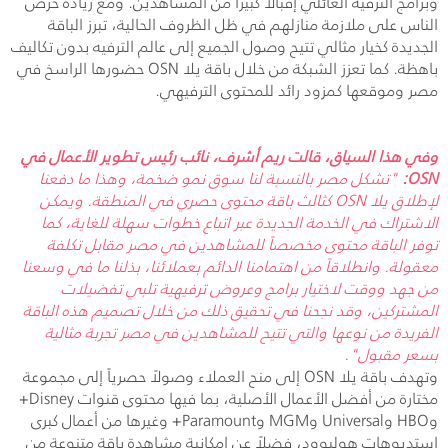
وبرامج الترفيه العائلي إقبالاً كبيراً من المشاهدين. ومع زيادة حرص
الناس على ملازمة منازلهم في ظل الظروف الحالية، تبرز الباقة
الجديدة كخيار مثالي تتيح وصول الجميع إلى عالم الترفيه بدون تكاليف
باهظة. كما تعزز الشبكة من خلال باقة يلا
OSN
حضورها الراسخ في
مصر وموقعها كمزود رائد للمحتوى الترفيهي.
وفي هذا السياق، قالت ريم أشرف، نائب رئيس تطوير الأعمال في
OSN
:
"تشكل مصر بالنسبة لنا سوق نمو ضخمة، وهذا ما دفعنا
لإطلاق يلا
OSN
كثالث باقة محتوى حصري في المنطقة. ويمكن
الاشتراك في الخدمة الجديدة عبر اتباع خطوات سهلة للغاية، كما
توفر الباقة محتوى مخصصاً للمشاهدين في مصر مقابل تكلفة
معقولة. وانطلاقاً من اهتمامنا الدائم بعملائنا، بذلنا ما في وسعنا
من جهد ووقت لاختيار برامج وعروض ترفيهية تلبي تفضيلات
المشتركين، وقد نجحنا في تحقيق ذلك من خلال تصميم هذه الباقة
الفريدة من نوعها والتي تتيح للمشاهدين في مصر تجربة مثالية
بسعر مقبول".
وتهدف باقة يلا
OSN
إلى منح العملاء وصولاً حصرياً إلى مجموعة
مختارة من أفضل الأعمال الأصلية، بما فيها محتوى قنوات
Disney
+
و
HBO
و
Universal
و
MGM
و
Paramount
+ وغيرها من أعمال كبرى
استديوهات هوليوود، فضلاً عن إمكانية مشاهدة باقةٍ متنوعة من