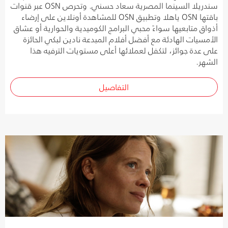
سندريلا السينما المصرية سعاد حسني. وتحرص OSN عبر قنوات
باقتها OSN ياهلا وتطبيق OSN للمشاهدة أونلاين على إرضاء
أذواق متابعيها سواءً محبي البرامج الكوميدية والحوارية أو عشاق
الأمسيات الهادئة مع أفضل أفلام المبدعة نادين لبكي الحائزة
على عدة جوائز، لتكفل لعملائها أعلى مستويات الترفيه هذا
الشهر.
التفاصيل