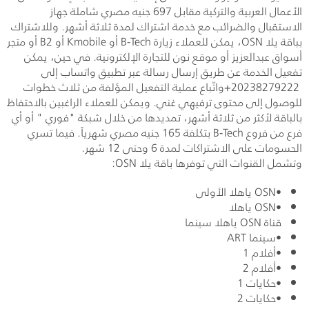
الأعمال العربية والتركية مقابل 697 جنيه مصري شاملة جهاز
الاستقبال والضرائب مع خدمة اشتراك لمدة ثلاثة أشهر. وللاشتراك
بباقة يلا
OSN
، يمكن للعملاء زيارة
B-Tech
أو
Kmobile
أو 2
B
أو متجر
أسواق عبدالعزيز أو موقع نون للتجارة الإلكترونية. في حين، يمكن
تفعيل الخدمة عن طريق إرسال رسالة عبر تطبيق واتساب إلى
+20238279222
واتّباع عملية التفعيل المؤلفة من ثلاث خطوات
للوصول إلى محتوى ترفيهي غني. ويمكن للعملاء الراغبين بالاحتفاظ
بالباقة لأكثر من ثلاثة أشهر، تمديدها من خلال شبكة "فوري " أو أي
فرع من فروع
B-Tech
بتكلفة 165 جنيه مصري شهرياً. فيما تسري
الحسومات على الاشتراكات لمدة 6 وحتى 12 شهر.
وتشمل القنوات التي توفرها باقة يلا
OSN
:
•
OSN
ياهلا الأولى
•
OSN
ياهلا
قناة
OSN
ياهلا سينما
•سينما
ART
•أفلام 1
•أفلام 2
•حكايات 1
•حكايات 2