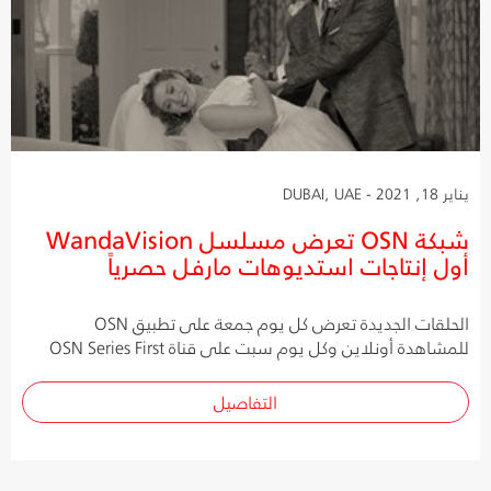
يناير 18, 2021 - DUBAI, UAE
شبكة OSN تعرض مسلسل WandaVision
أول إنتاجات استديوهات مارفل حصرياً
الحلقات الجديدة تعرض كل يوم جمعة على تطبيق OSN
للمشاهدة أونلاين وكل يوم سبت على قناة OSN Series First
التفاصيل