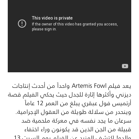
يعد فيلم
Artemis Fowl
واحداً من أحدث إنتاجات
ديزني وأكثرها إثارة للجدل حيث يحكي الفيلم قصة
أرتميس فول عبقري يبلغ من العمر 12 عاماً
وينحدر من سلالة طويلة من العقول الإجرامية.
سرعان ما يجد نفسه في معركة ملحمية ضد
قبيلة من الجن الذين قد يكونون وراء اختفاء
والده! اكتشف المزيد عن الفيلم يوم السبت 13