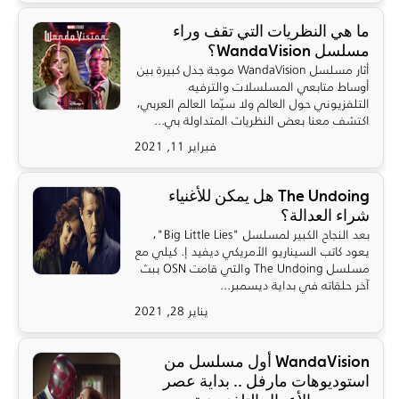
ما هي النظريات التي تقف وراء
مسلسل WandaVision؟
أثار مسلسل WandaVision موجة جدل كبيرة بين
أوساط متابعي المسلسلات والترفيه
التلفزيوني حول العالم ولا سيّما العالم العربي،
اكتشف معنا بعض النظريات المتداولة بي...
فبراير 11, 2021
The Undoing هل يمكن للأغنياء
شراء العدالة؟
بعد النجاح الكبير لمسلسل "Big Little Lies"،
يعود كاتب السيناريو الأمريكي ديفيد إ. كيلي مع
مسلسل The Undoing والتي قامت OSN ببث
آخر حلقاته في بداية ديسمبر...
يناير 28, 2021
WandaVision أول مسلسل من
استوديوهات مارفل .. بداية عصر