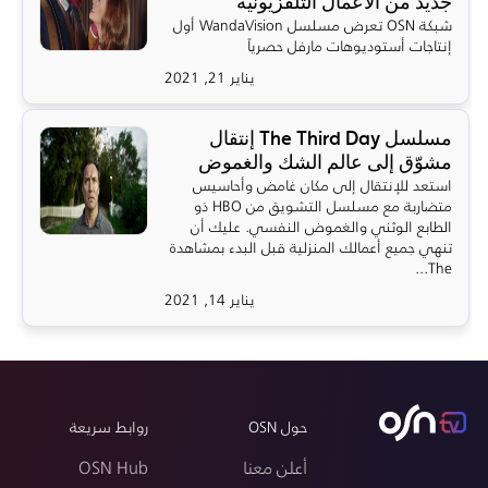
جديد من الأعمال التلفزيونية
شبكة OSN تعرض مسلسل WandaVision أول
إنتاجات أستوديوهات مارفل حصرياً
يناير 21, 2021
مسلسل The Third Day إنتقال
مشوّق إلى عالم الشك والغموض
استعد للإنتقال إلى مكان غامض وأحاسيس
متضاربة مع مسلسل التشويق من HBO ذو
الطابع الوثني والغموض النفسي. عليك أن
تنهي جميع أعمالك المنزلية قبل البدء بمشاهدة
The...
يناير 14, 2021
حول OSN
روابط سريعة
أعلن معنا
OSN Hub