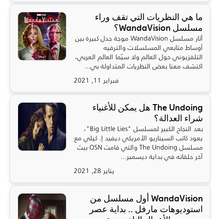
ما هي النظريات التي تقف وراء
مسلسل WandaVision؟
أثار مسلسل WandaVision موجة جدل كبيرة بين
أوساط متابعي المسلسلات والترفيه
التلفزيوني حول العالم ولا سيّما العالم العربي،
اكتشف معنا بعض النظريات المتداولة بي...
فبراير 11, 2021
The Undoing هل يمكن للأغنياء
شراء العدالة؟
بعد النجاح الكبير لمسلسل "Big Little Lies"،
يعود كاتب السيناريو الأمريكي ديفيد إ. كيلي مع
مسلسل The Undoing والتي قامت OSN ببث
آخر حلقاته في بداية ديسمبر...
يناير 28, 2021
WandaVision أول مسلسل من
استوديوهات مارفل .. بداية عصر