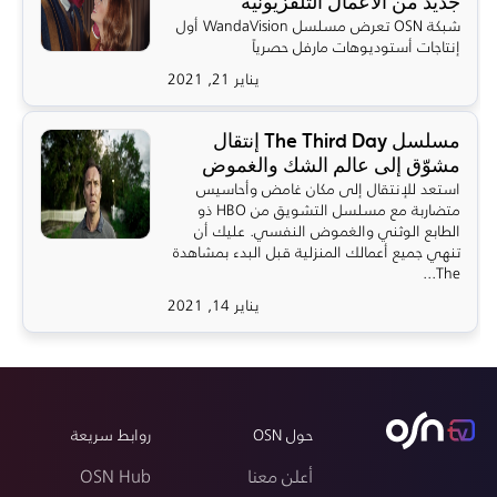
جديد من الأعمال التلفزيونية
شبكة OSN تعرض مسلسل WandaVision أول
إنتاجات أستوديوهات مارفل حصرياً
يناير 21, 2021
مسلسل The Third Day إنتقال
مشوّق إلى عالم الشك والغموض
استعد للإنتقال إلى مكان غامض وأحاسيس
متضاربة مع مسلسل التشويق من HBO ذو
الطابع الوثني والغموض النفسي. عليك أن
تنهي جميع أعمالك المنزلية قبل البدء بمشاهدة
The...
يناير 14, 2021
حول OSN
روابط سريعة
أعلن معنا
OSN Hub