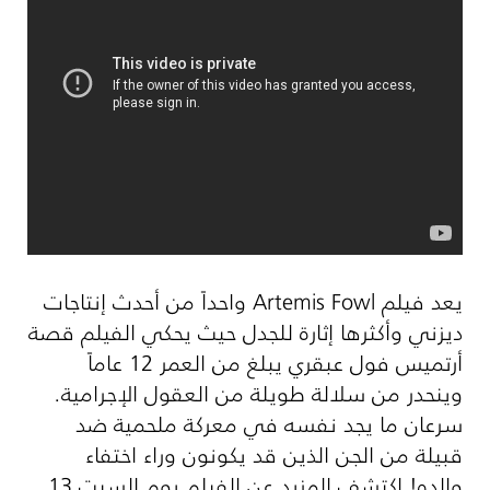
يعد فيلم
Artemis Fowl
واحداً من أحدث إنتاجات
ديزني وأكثرها إثارة للجدل حيث يحكي الفيلم قصة
أرتميس فول عبقري يبلغ من العمر 12 عاماً
وينحدر من سلالة طويلة من العقول الإجرامية.
سرعان ما يجد نفسه في معركة ملحمية ضد
قبيلة من الجن الذين قد يكونون وراء اختفاء
والده! اكتشف المزيد عن الفيلم يوم السبت 13