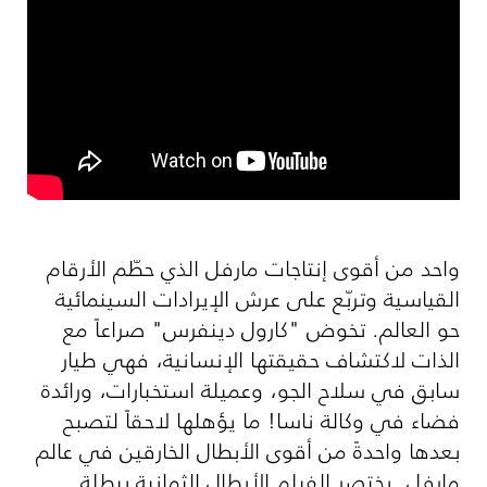
واحد من أقوى إنتاجات مارفل الذي حطّم الأرقام
القياسية وتربّع على عرش الإيرادات السينمائية
حو العالم. تخوض "كارول دينفرس" صراعاً مع
الذات لاكتشاف حقيقتها الإنسانية، فهي طيار
سابق في سلاح الجو، وعميلة استخبارات، ورائدة
فضاء في وكالة ناسا! ما يؤهلها لاحقاً لتصبح
بعدها واحدةً من أقوى الأبطال الخارقين في عالم
مارفل. يختصر الفيلم الأبطال الثمانية ببطلة