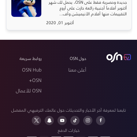
جديدة وحصرية فقط على OSN، يحمل لك شهر
أكتوبر أفلاماً أجنبية رائعة حازت على أروع
التقييمات منها أفلام الأنيميشن وأف...
أكتوبر 01, 2020
حول OSN
روابط سريعة
أعلن معنا
OSN Hub
OSN+
OSN للأعمال
تابعنا لمعرفة آخر الأخبار والتحديثات حول عالمك الترفيهي المفضل
خيارات الدفع