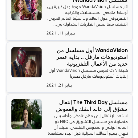
أثار مسلسل WandaVision موجة جدل كبيرة بين
أوساط متابعي المسلسلات والترفيه
التلفزيوني حول العالم ولا سيّما العالم العربي،
اكتشف معنا بعض النظريات المتداولة بي...
فبراير 11, 2021
WandaVision أول مسلسل من
استوديوهات مارفل .. بداية عصر
جديد من الأعمال التلفزيونية
شبكة OSN تعرض مسلسل WandaVision أول
إنتاجات أستوديوهات مارفل حصرياً
يناير 21, 2021
مسلسل The Third Day إنتقال
مشوّق إلى عالم الشك والغموض
استعد للإنتقال إلى مكان غامض وأحاسيس
متضاربة مع مسلسل التشويق من HBO ذو
الطابع الوثني والغموض النفسي. عليك أن
تنهي جميع أعمالك المنزلية قبل البدء بمشاهدة