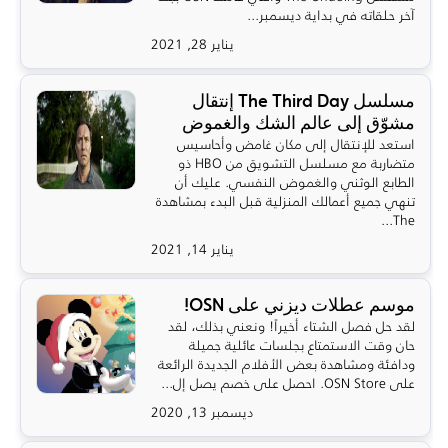
آخر حلقاته في بداية ديسمبر...
يناير 28, 2021
مسلسل The Third Day إنتقال
مشوّق إلى عالم الشك والغموض
استعد للإنتقال إلى مكان غامض وأحاسيس
متضاربة مع مسلسل التشويق من HBO ذو
الطابع الوثني والغموض النفسي. عليك أن
تنهي جميع أعمالك المنزلية قبل البدء بمشاهدة
The...
يناير 14, 2021
موسم عطلات ديزني على OSN!
لقد حل فصل الشتاء أخيراً! ونعني بذلك، لقد
حان وقت الاستمتاع بجلسات عائلية جميلة
ودافئة ومشاهدة بعض الأفلام الجديدة الرائعة
على OSN Store. احصل على خصم يصل إل...
ديسمبر 13, 2020