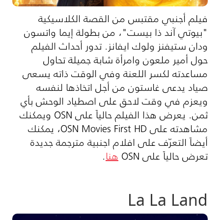
فيلم أجنبي مقتبس من القصة الكلاسيكية
"بيوتي آند ذا بيست"، من بطولة إيما واتسون
ودان ستيفنز ولوك ايفانز. تدور أحداث الفيلم
حول أمير ملعون وامرأة شابة جميلة تحاول
مساعدته لكسر اللعنة وفي الوقت ذاته يسعى
صياد يدعى غاستون من أجل اتخاذها لنفسه
ويعزم في وقت لاحق على اصطياد الوحش بأي
ثمن. يعرض هذا الفيلم حالياً على OSN ويمكنك
مشاهدته على OSN Movies First HD، يمكنك
أيضاً التعرّف على افلام اجنبية مترجمة جديدة
تعرض حالياً على OSN
هنا
.
La La Land