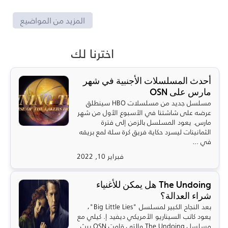
المزيد من المواضيع
اخترنا لك
أحدث المسلسلات الأجنبية في شهر
مارس على OSN
مسلسل جديد من مسلسلات HBO سينطلق
عرضه على شاشتنا في الأسبوع الأول من شهر
مارس. يعود المسلسل بالزمن إلى فترة
الثمانينات ليسرد حكاية فريق كرة سلة لمع بريقه
في ...
فبراير 10, 2022
The Undoing هل يمكن للأغنياء
شراء العدالة؟
بعد النجاح الكبير لمسلسل "Big Little Lies"،
يعود كاتب السيناريو الأمريكي ديفيد إ. كيلي مع
مسلسل The Undoing والتي قامت OSN ببث