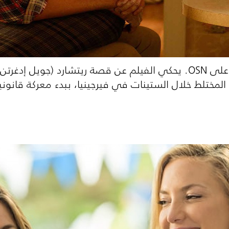
فيلم أجنبي مترجم يعرض حالياً على OSN. يحكي الفيلم عن قصة ريتشا
مختلط خلال الستينات في فيرجينيا، ببدء معركة قانونية ا