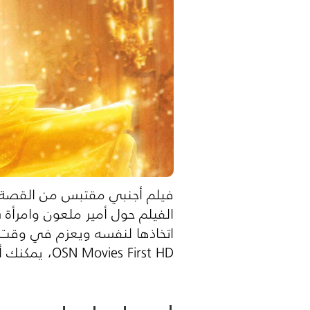
فيلم أجنبي مقتبس من القصة ال
الفيلم حول أمير ملعون وامرأة
OSN Movies First HD، يمكنك أيضاً التعرّف على افلام اجنبية مترجمة جديدة تعرض حالياً على OSN