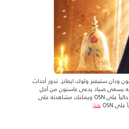
 ودان ستيفنز ولوك ايفانز. تدور أحداث
ذاته يسعى صياد يدعى غاستون من أجل
اتخاذها لنفسه ويعزم في وقت لاحق على اصطياد الوحش بأي ثمن. يعرض هذا الفيلم حالياً على OSN ويمكنك مشاهدته على
هنا
.