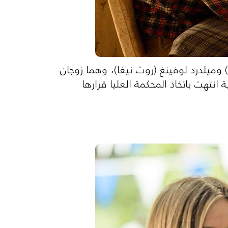
رد (جويل إدغرتن) وميلدرد لوفينغ (روث نيغا)، وهما زوجان
نتهت باتخاذ المحكمة العليا قرارها