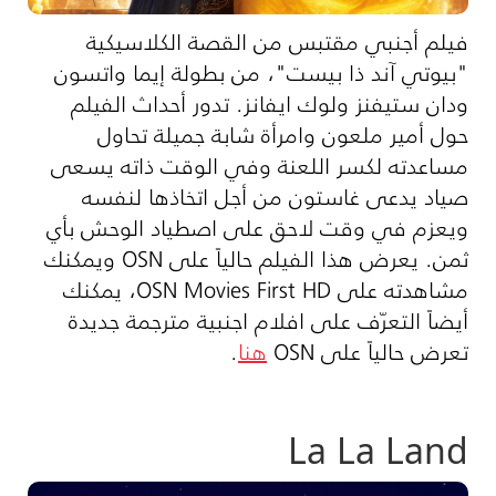
فيلم أجنبي مقتبس من القصة الكلاسيكية
"بيوتي آند ذا بيست"، من بطولة إيما واتسون
ودان ستيفنز ولوك ايفانز. تدور أحداث الفيلم
حول أمير ملعون وامرأة شابة جميلة تحاول
مساعدته لكسر اللعنة وفي الوقت ذاته يسعى
صياد يدعى غاستون من أجل اتخاذها لنفسه
ويعزم في وقت لاحق على اصطياد الوحش بأي
ثمن. يعرض هذا الفيلم حالياً على OSN ويمكنك
مشاهدته على OSN Movies First HD، يمكنك
أيضاً التعرّف على افلام اجنبية مترجمة جديدة
تعرض حالياً على OSN
هنا
.
La La Land