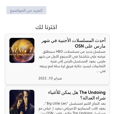
المزيد من المواضيع
اخترنا لك
أحدث المسلسلات الأجنبية في شهر
مارس على OSN
مسلسل جديد من مسلسلات HBO سينطلق
عرضه على شاشتنا في الأسبوع الأول من شهر
مارس. يعود المسلسل بالزمن إلى فترة
الثمانينات ليسرد حكاية فريق كرة سلة لمع بريقه
في ...
فبراير 10, 2022
The Undoing هل يمكن للأغنياء
شراء العدالة؟
بعد النجاح الكبير لمسلسل "Big Little Lies"،
يعود كاتب السيناريو الأمريكي ديفيد إ. كيلي مع
مسلسل The Undoing والتي قامت OSN ببث