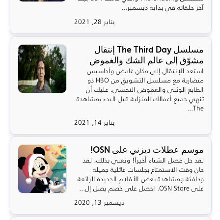
آخر حلقاته في بداية ديسمبر...
يناير 28, 2021
مسلسل The Third Day إنتقال
مشوّق إلى عالم الشك والغموض
استعد للإنتقال إلى مكان غامض وأحاسيس
متضاربة مع مسلسل التشويق من HBO ذو
الطابع الوثني والغموض النفسي. عليك أن
تنهي جميع أعمالك المنزلية قبل البدء بمشاهدة
The...
يناير 14, 2021
موسم عطلات ديزني على OSN!
لقد حل فصل الشتاء أخيراً! ونعني بذلك، لقد
حان وقت الاستمتاع بجلسات عائلية جميلة
ودافئة ومشاهدة بعض الأفلام الجديدة الرائعة
على OSN Store. احصل على خصم يصل إل...
ديسمبر 13, 2020