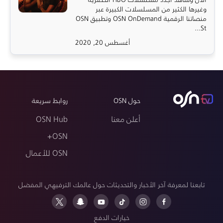
وغيرها الكثير من المسلسلات الكبيرة عبر
منصاتنا الرقمية OSN OnDemand وتطبيق OSN
St...
أغسطس 20, 2020
حول OSN
روابط سريعة
أعلن معنا
OSN Hub
OSN+
OSN للأعمال
تابعنا لمعرفة آخر الأخبار والتحديثات حول عالمك الترفيهي المفضل
خيارات الدفع