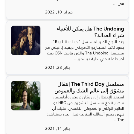
في ...
فبراير 10, 2022
The Undoing هل يمكن للأغنياء
شراء العدالة؟
بعد النجاح الكبير لمسلسل "Big Little Lies"،
يعود كاتب السيناريو الأمريكي ديفيد إ. كيلي مع
مسلسل The Undoing والتي قامت OSN ببث
آخر حلقاته في بداية ديسمبر...
يناير 28, 2021
مسلسل The Third Day إنتقال
مشوّق إلى عالم الشك والغموض
استعد للإنتقال إلى مكان غامض وأحاسيس
متضاربة مع مسلسل التشويق من HBO ذو
الطابع الوثني والغموض النفسي. عليك أن
تنهي جميع أعمالك المنزلية قبل البدء بمشاهدة
The...
يناير 14, 2021