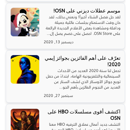
موسم عطلات ديزني على OSN!
لقد حل فصل الشتاء أخيراً! ونعني بذلك، لقد
حان وقت الاستمتاع بجلسات عائلية جميلة
ودافئة ومشاهدة بعض الأفلام الجديدة الرائعة
على OSN Store. احصل على خصم يصل إل...
ديسمبر 13, 2020
تعرّف على أهم الفائزين بجوائز إيمي
2020!
تحمل لنا سنة 2020 العديد من الأحداث
السينمائية والتلفزيونية الهامة، ابتداءً من حفل
تويع جوائز الأوسكار الذي كشف الستار عن
العديد من النجوم الفائزين بأهم الجو...
سبتمبر 27, 2020
اكتشف أقوى مسلسلات HBO على
OSN
اكتشف جديد أعمال عملاق الترفيه HBO معنا
الآن وشاهد أجدد مسلسلات HBO الحصرية