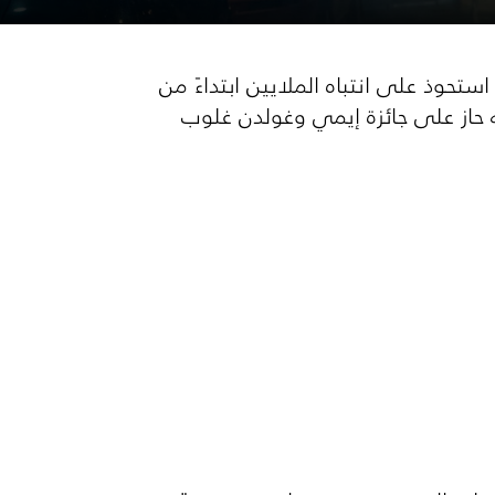
خامس! مسلسل اجنبي استحوذ على انتباه الملايين ابتداءً من