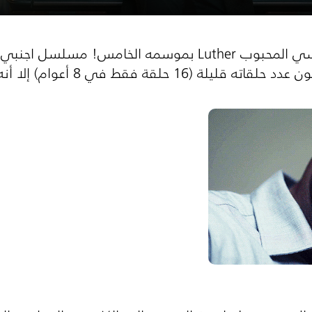
استعد لعودة المسلسل البوليسي المحبوب Luther بموسمه ال