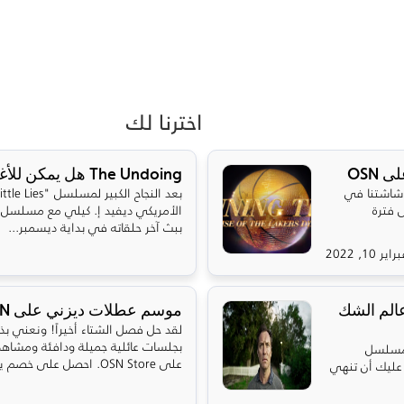
اخترنا لك
OSN
The Undoing هل يمكن للأغنياء شراء العدالة؟
عرضه على شاشتنا في
 فترة
ببث آخر حلقاته في بداية ديسمبر...
راير 10, 2022
ق إلى عالم الشك
موسم عطلات ديزني على OSN!
لقد حل فصل الشتاء أخيراً! ونعني بذ
بجلسات عائلية جميلة ودافئة ومشاهدة
 مسلسل
على OSN Store. احصل على خصم يصل إل...
سي. عليك أن تنهي