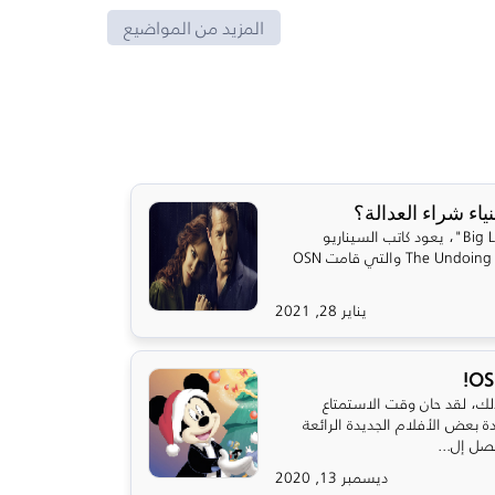
المزيد من المواضيع
بعد النجاح الكبير لمسلسل "Big Little Lies"، يعود كاتب السيناريو
الأمريكي ديفيد إ. كيلي مع مسلسل The Undoing والتي قامت OSN
يناير 28, 2021
لك، لقد حان وقت الاستمتاع
 بعض الأفلام الجديدة الرائعة
ديسمبر 13, 2020