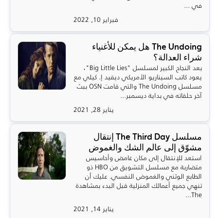
في ...
فبراير 10, 2022
The Undoing هل يمكن للأغنياء
شراء العدالة؟
بعد النجاح الكبير لمسلسل "Big Little Lies"،
يعود كاتب السيناريو الأمريكي ديفيد إ. كيلي مع
مسلسل The Undoing والتي قامت OSN ببث
آخر حلقاته في بداية ديسمبر...
يناير 28, 2021
مسلسل The Third Day إنتقال
مشوّق إلى عالم الشك والغموض
استعد للإنتقال إلى مكان غامض وأحاسيس
متضاربة مع مسلسل التشويق من HBO ذو
الطابع الوثني والغموض النفسي. عليك أن
تنهي جميع أعمالك المنزلية قبل البدء بمشاهدة
The...
يناير 14, 2021