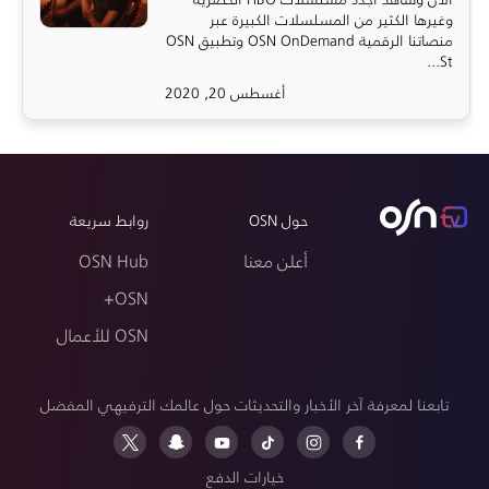
وغيرها الكثير من المسلسلات الكبيرة عبر
منصاتنا الرقمية OSN OnDemand وتطبيق OSN
St...
أغسطس 20, 2020
حول OSN
روابط سريعة
أعلن معنا
OSN Hub
OSN+
OSN للأعمال
تابعنا لمعرفة آخر الأخبار والتحديثات حول عالمك الترفيهي المفضل
خيارات الدفع