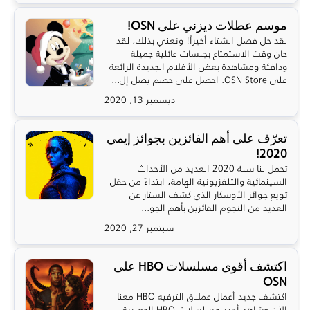
موسم عطلات ديزني على OSN!
لقد حل فصل الشتاء أخيراً! ونعني بذلك، لقد
حان وقت الاستمتاع بجلسات عائلية جميلة
ودافئة ومشاهدة بعض الأفلام الجديدة الرائعة
على OSN Store. احصل على خصم يصل إل...
ديسمبر 13, 2020
تعرّف على أهم الفائزين بجوائز إيمي
2020!
تحمل لنا سنة 2020 العديد من الأحداث
السينمائية والتلفزيونية الهامة، ابتداءً من حفل
تويع جوائز الأوسكار الذي كشف الستار عن
العديد من النجوم الفائزين بأهم الجو...
سبتمبر 27, 2020
اكتشف أقوى مسلسلات HBO على
OSN
اكتشف جديد أعمال عملاق الترفيه HBO معنا
الآن وشاهد أجدد مسلسلات HBO الحصرية