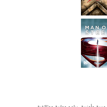
عة مميزة منها أفلام جديدة عربية وأجنبية، برامج حوارية ووثائقية