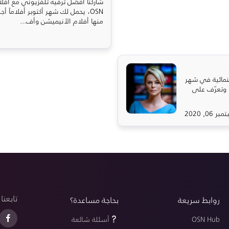
شاركنا أفضل ترفيه تلفزيوني مع أفل
OSN، يحمل لك شهر أكتوبر أفلاماً أ
منها أفلام الأنيميشن وأف...
نمائية في شهر
 وتعرّف على
ر 06, 2020
تابعنا
روابط سريعة
بحاجة مساعدة؟
OSN Hub
أسئلة شائعة