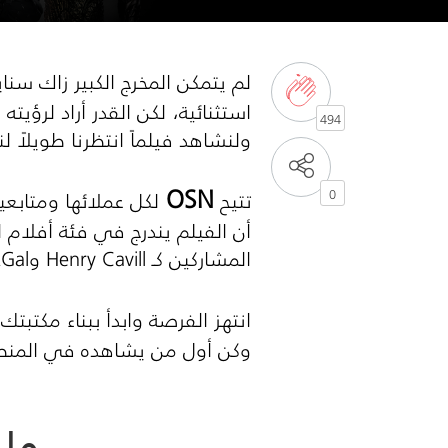
لم يتمكن المخرج الكبير زاك سن
استثنائية، لكن القدر أراد لرؤيت
494
ولنشاهد فيلماً انتظرنا طويلاً 
OSN
تتيح
لكل عملائها ومتابعي
0
المشاركين كـ
Henry Cavill
و
Gal
t
انتهز الفرصة وابدأ ببناء مكتبتك
وكن أول من يشاهده في المنطقة ابتداءً من 19 مارس الساعة :00
ما