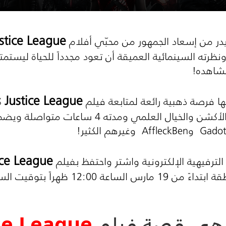
stice League
ايدر من إسعاد الجمهور من محبّي أفلام
ه ونظرته السينمائية العميقة أن تعود مجدداً للحياة ليستمت
لنشاهده!
Justice League
ها فرصة ذهبية رائعة لمتابعة فيلم
كم
أن الفيلم يندرج في فئة أفلام الأكشن والخيال ا
Gado
و
Ben
Affleck
وغيرهم الكثير!
ice League
 الترفيهية الإلكترونية واشترِ واحتفظ بفيلم
12 ظهراً بتوقيت السعودية!
 هي قصة فيلم
ce League