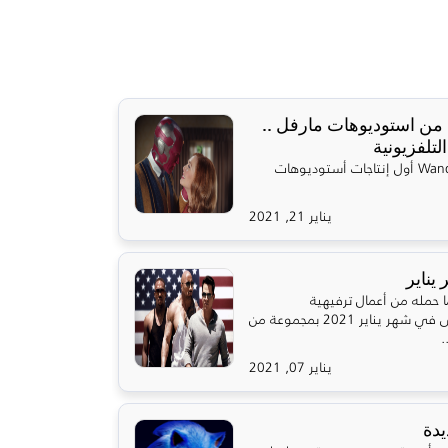
مسلسل من استوديوهات مارفل ..
تلفزيونية
شبكة OSN تعرض مسلسل WandaVision أول إنتاجات أستوديوهات
يناير 21, 2021
يناير
ا صفحة عام 2020 بكل ما حمله من أعمال ترفيهية
وتلفزيونية رائعة، سنبدأ جولتنا الأولى في شهر يناير 2021 بمجموعة من
.
يناير 07, 2021
يدة