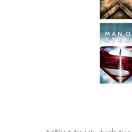
عة مميزة منها أفلام جديدة عربية وأجنبية، برامج حوارية ووثائقية