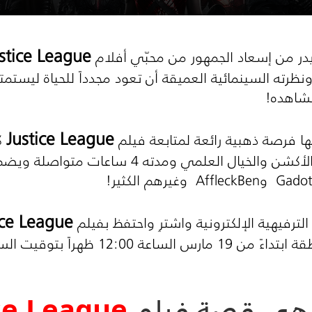
stice League
ايدر من إسعاد الجمهور من محبّي أفلام
ه ونظرته السينمائية العميقة أن تعود مجدداً للحياة ليستمت
لنشاهده!
Justice League
ها فرصة ذهبية رائعة لمتابعة فيلم
كم
أن الفيلم يندرج في فئة أفلام الأكشن والخيال ا
Gado
و
Ben
Affleck
وغيرهم الكثير!
ice League
 الترفيهية الإلكترونية واشترِ واحتفظ بفيلم
12 ظهراً بتوقيت السعودية!
 هي قصة فيلم
ce League