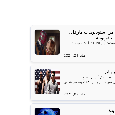
مسلسل من استوديوهات مارفل ..
تلفزيونية
شبكة OSN تعرض مسلسل WandaVision أول إنتاجات أستوديوهات
يناير 21, 2021
يناير
ا صفحة عام 2020 بكل ما حمله من أعمال ترفيهية
وتلفزيونية رائعة، سنبدأ جولتنا الأولى في شهر يناير 2021 بمجموعة من
.
يناير 07, 2021
يدة