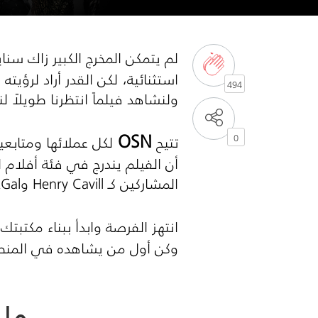
لم يتمكن المخرج الكبير زاك سن
استثنائية، لكن القدر أراد لرؤيت
494
ولنشاهد فيلماً انتظرنا طويلاً 
OSN
تتيح
لكل عملائها ومتابعي
0
المشاركين كـ
Henry Cavill
و
Gal
t
انتهز الفرصة وابدأ ببناء مكتبتك
وكن أول من يشاهده في المنطقة ابتداءً من 19 مارس الساعة :00
ما