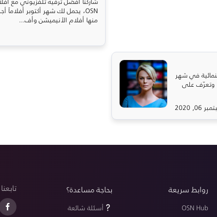
شاركنا أفضل ترفيه تلفزيوني مع أفل
OSN، يحمل لك شهر أكتوبر أفلاماً أ
منها أفلام الأنيميشن وأف...
نمائية في شهر
 وتعرّف على
ر 06, 2020
تابعنا
روابط سريعة
بحاجة مساعدة؟
OSN Hub
أسئلة شائعة