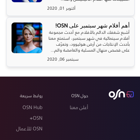
أكتوبر 01, 2020
أهم أفلام شهر سبتمبر على OSN!
أشبع شغفك الدائم بالأفلام مع أحدث مجموعة
أفلام سينمائية في شهر سبتمبر، استمتع معنا
بأحدث الإنتاجات من أرض هوليوود، وتعرّف
على قصص منهال المسلية والغامضة والم...
سبتمبر 06, 2020
حول OSN
روابط سريعة
أعلن معنا
OSN Hub
OSN+
OSN للأعمال