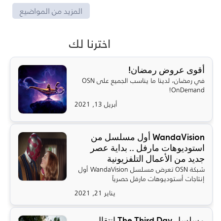
المزيد من المواضيع
اخترنا لك
أقوى عروض رمضان!
في رمضان، لدينا ما يناسب الجميع على OSN
OnDemand!
أبريل 13, 2021
WandaVision أول مسلسل من
استوديوهات مارفل .. بداية عصر
جديد من الأعمال التلفزيونية
شبكة OSN تعرض مسلسل WandaVision أول
إنتاجات أستوديوهات مارفل حصرياً
يناير 21, 2021
مسلسل The Third Day إنتقال