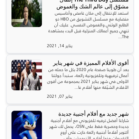
مشوّق إلى عالم الشك والغموض
استعد للإنتقال إلى مكان غامض وأحاسيس
متضاربة مع مسلسل التشويق من HBO ذو
الطابع الوثني والغموض النفسي. عليك أن
تنهي جميع أعمالك المنزلية قبل البدء بمشاهدة
The...
يناير 14, 2021
أقوى الأفلام المميزة في شهر يناير
بعد أن طوينا صفحة عام 2020 بكل ما حمله من
أعمال ترفيهية وتلفزيونية رائعة، سنبدأ جولتنا
الأولى في شهر يناير 2021 بمجموعة من أقوى
الأفلام الشيّقة منها أفلام عا...
يناير 07, 2021
شهر جديد مع أفلام أجنبية جديدة
شاركنا أفضل ترفيه تلفزيوني مع أفلام أجنبية
جديدة وحصرية فقط على OSN، يحمل لك شهر
أكتوبر أفلاماً أجنبية رائعة حازت على أروع
التقييمات منها أفلام الأنيميشن وأف...