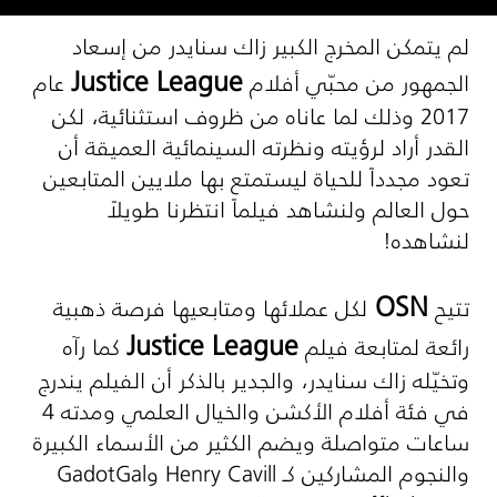
لم يتمكن المخرج الكبير زاك سنايدر من إسعاد
Justice League
الجمهور من محبّي أفلام
عام
2017 وذلك لما عاناه من ظروف استثنائية، لكن
القدر أراد لرؤيته ونظرته السينمائية العميقة أن
تعود مجدداً للحياة ليستمتع بها ملايين المتابعين
حول العالم ولنشاهد فيلماً انتظرنا طويلاً
لنشاهده!
OSN
تتيح
لكل عملائها ومتابعيها فرصة ذهبية
Justice League
رائعة لمتابعة فيلم
كما رآه
وتخيّله زاك سنايدر، والجدير بالذكر أن الفيلم يندرج
في فئة أفلام الأكشن والخيال العلمي ومدته 4
ساعات متواصلة ويضم الكثير من الأسماء الكبيرة
والنجوم المشاركين كـ
Henry Cavill
و
Gal
Gadot