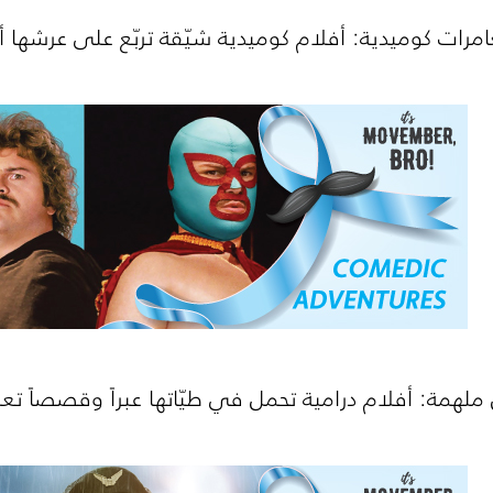
مرات كوميدية: أفلام كوميدية شيّقة تربّع على عرشها أ
مة: أفلام درامية تحمل في طيّاتها عبراً وقصصاً تعلمن