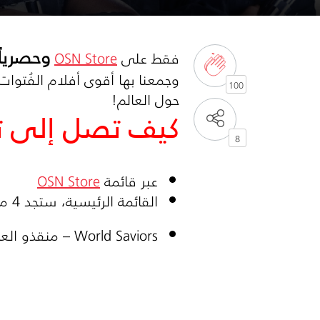
وحصريا
فقط على
OSN Store
وجمعنا بها أقوى أفلام الفُتوات
100
حول العالم!
كيف تصل إلى ت
8
عبر قائمة
OSN Store
القائمة الرئيسية، ستجد 4 ملفات تضم أفلاماً شيّقة بحسب فكرتها والرسالة التي توصلها مثل:
World Saviors
– منقذو العا