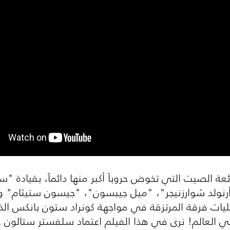
ئعة الصيت التي تخوض حروباً أكبر منها دائماً، بقيادة
رنولد شوارزنيجر"، "ميل جيبسون"، "جيسون ستيثام" وغير
يات فرقة المرتزقة في مواجهة كونراد ستون بانكس الذ
في العالم! نرى في هذا الفيلم اعتماد سلفستر ستالون