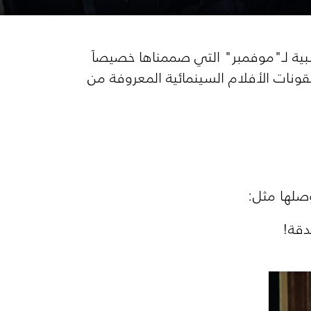
بية لـ"موفمبر" التي صممناها خصيصاً
يقونات الأفلام السينمائية المعروفة من
دقة!