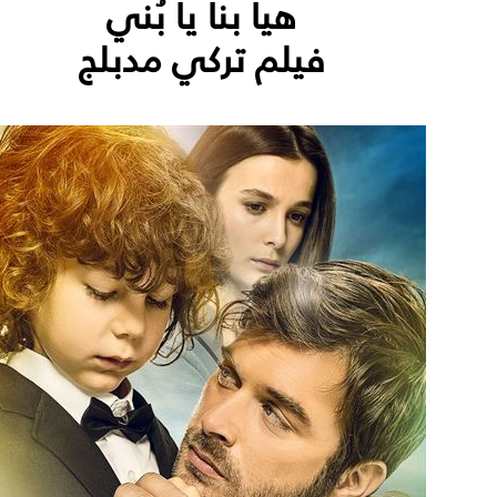
هيا بنا يا بُني
فيلم تركي مدبلج