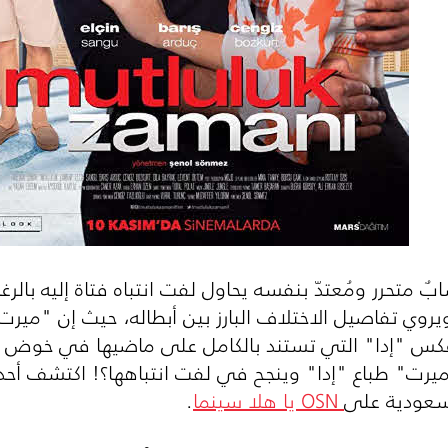
 متحرر ومُعتدّ بنفسه يحاول لفت انتباه فتاة إليه بالرغم
وي تفاصيل الاختلاف البارز بين أبطاله، حيث إن "ميرت
عكس "إدا" التي تستند بالكامل على ماضيها في خوض تجا
OSN
يا هلا سينما
.