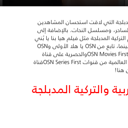
مدبلجة التي لاقت استحسان المشاهدين
حلتنا مع مجموعة من مسلسلات رمضان 2020 كمسلسل الساحر، ومسلسل النحات. بالإضافة إلى
ركية المدبلجة مثل فيلم هيا بنا يا بُني
نما، تابع من
OSN
يا هلا الأولى و
OSN
OSN Movies Firs
والحصرية على قناة
 العالمية من قنوات
OSN Series First
قناة
 هنا!
ة والتركية المدبلجة