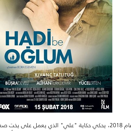
هو فيلم تركي مدبلج من إنتاج عام 2018، يحكي حكاية "علي" الذي يع