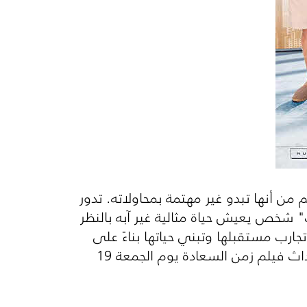
 من أنها تبدو غير مهتمة بمحاولاته. تدور
" شخص يعيش حياة مثالية غير آبه بالنظر
رب مستقبلها وتبني حياتها بناءً على
خبراتها السابقة! كيف سيراوغ "ميرت" طباع "إدا" وينجح في لفت انتباهها؟! اكتشف أحداث فيلم زمن السعادة يوم الجمعة 19