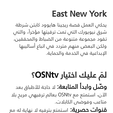
East New York
يحكي العمل قصة ريجينا هايوود كابتن شرطة
شرق نيويورك التي تمت ترقيتها مؤخراً، والتي
تقود مجموعة متنوعة من الضباط والمحققين،
ولكن البعض منهم متردد في اتباع أساليبها
الإبداعية في الخدمة والحماية.
لمَ عليك اختيار
OSNtv
؟
وصّل وابدأ المتابعة:
لا حاجة للأطباق بعد
الآن، استمتع مع
OSNtv
بعالم ترفيهي مريح بلا
متاعب وفوضى الكابلات.
قنوات حصرية:
استمتع بترفيه لا نهاية له مع