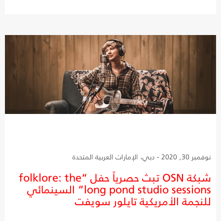
نوفمبر 30, 2020 - دبي، الإمارات العربية المتحدة
شبكة OSN تبث حصرياً حفل “folklore: the
long pond studio sessions” السينمائي
للنجمة الأمريكية تايلور سويفت