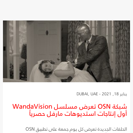
يناير 18, 2021 - DUBAI, UAE
شبكة OSN تعرض مسلسل WandaVision
أول إنتاجات استديوهات مارفل حصرياً
الحلقات الجديدة تعرض كل يوم جمعة على تطبيق OSN