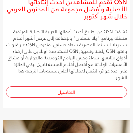
OSN تقدم للمشاهدين أحدث إنتاجاتها
الأصلية وأفضل مجموعة من المحتوى العربي
خلال شهر أكتوبر
كشفت OSN عن إطلاق أحدث أعمالها العربية الأصلية المرتقبة
متمثلة ببرنامج "يلا نتعشى" بالإضافة إلى عرض أشهر أفلام
سندريلا السينما المصرية سعاد حسني. وتحرص OSN عبر قنوات
باقتها OSN ياهلا وتطبيق OSN للمشاهدة أونلاين على إرضاء
أذواق متابعيها سواءً محبي البرامج الكوميدية والحوارية أو عشاق
الأمسيات الهادئة مع أفضل أفلام المبدعة نادين لبكي الحائزة
على عدة جوائز، لتكفل لعملائها أعلى مستويات الترفيه هذا
الشهر.
التفاصيل