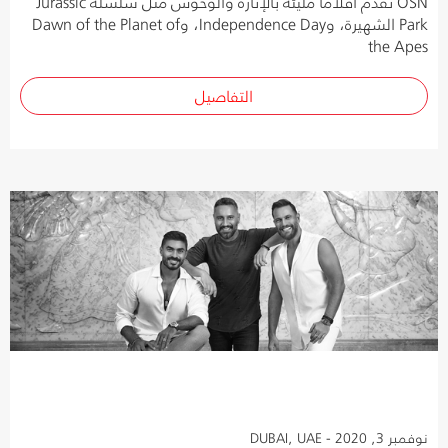
OSN تقدّم أفلاماً مليئة بالإثارة والوحوش مثل سلسلة Jurassic
Park الشهيرة، وIndependence Day، وDawn of the Planet of
the Apes
التفاصيل
نوفمبر 3, 2020 - DUBAI, UAE